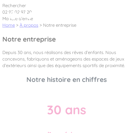
Cookies management panel
Rechercher
02 97 02 97 20
Ma liste d’envie
Home
>
À propos
>
Notre entreprise
Notre entreprise
Créateur et fabricant d’aires de jeux &
Depuis 30 ans, nous réalisons des rêves d’enfants. Nous
équipements sportifs
concevons, fabriquons et aménageons des espaces de jeux
d’extérieurs ainsi que des équipements sportifs de proximité.
Nos dernières actualités
Notre histoire en chiffres
À propos
Nos engagements
Aires de jeux Bikini & Bermuda®
30 ans
Notre partenariat avec l’association Rêves de clown
Tous nos jeux
Sport & Fitness Sport&Co®
Nos Garanties
Jeux inclusifs
Notre concept
Agrès fitness
Mobilier & accessoires
Jeux recyclés