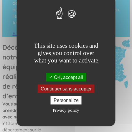
de jeux, d’équipements sportifs, pique-niques, jeux
de boules… lieux de vie essentiels de renforcement du
lien social, du bien-être et de la convivialité sur les
territoires.
En savoir plus
This site uses cookies and
Découvrez
gives you control over
notre
what you want to activate
équipe
réalisatrice
OK, accept all
de rêves
Continuer sans accepter
d’enfants
Personalize
Vous souhaitez
prendre contact
Privacy policy
avec notre équipe
?
Cliquer sur votre
département sur la