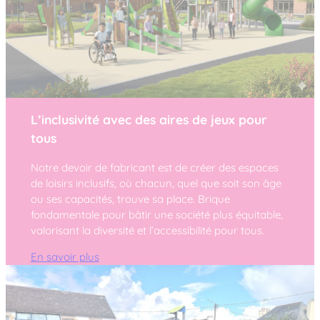
L’inclusivité avec des aires de jeux pour
tous
Notre devoir de fabricant est de créer des espaces
de loisirs inclusifs, où chacun, quel que soit son âge
ou ses capacités, trouve sa place. Brique
fondamentale pour bâtir une société plus équitable,
valorisant la diversité et l’accessibilité pour tous.
En savoir plus