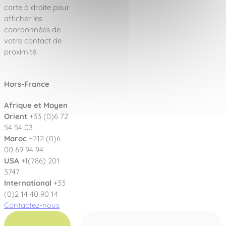
carte à droite pour
afficher les
coordonnées de
votre contact de
proximité.
Hors-France
Afrique et Moyen
Orient
+33 (0)6 72
54 54 03
Maroc
+212 (0)6
00 69 94 94
USA
+1(786) 201
3747
International
+33
(0)2 14 40 90 14
Contactez-nous