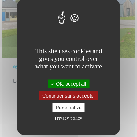
This site uses cookies and
gives you control over
what you want to activate
ÉCO-CONCEPTION DE NOS PRODUITS
Les avantages du plastique recyclé
OK, accept all
Recyclé et recyclable
Continuer sans accepter
30% moins cher que le HPL
Résistant aux UV
Personalize
Nettoyage facile et rapide
Privacy policy
Hydrophobe et imputrescible
Longue durée de vie
Garantie 15 ans