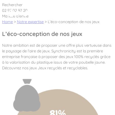
Cookies management panel
Rechercher
02 97 02 97 20
Ma liste d’envie
Home
>
Notre expertise
>
L’éco-conception de nos jeux
L’éco-conception de nos jeux
Créateur et fabricant d’aires de jeux &
Notre ambition est de proposer une offre plus vertueuse dans
équipements sportifs
le paysage de l’aire de jeux. Synchronicity est la première
entreprise française à proposer des jeux 100% recyclés grâce
Nos dernières actualités
à la valorisation du plastique issus de votre poubelle jaune.
Découvrez nos jeux Jeux recyclés et recyclables.
À propos
Nos engagements
Aires de jeux Bikini & Bermuda®
Notre partenariat avec l’association Rêves de clown
Tous nos jeux
Sport & Fitness Sport&Co®
Nos Garanties
Jeux inclusifs
Notre concept
Agrès fitness
Mobilier & accessoires
Jeux recyclés