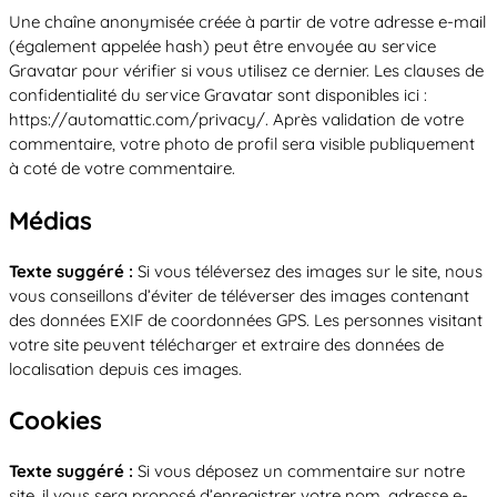
Notre entreprise
Parcours de santé
Une chaîne anonymisée créée à partir de votre adresse e-mail
Nos univers
Notre équipe
Mobilier urbain
Nos clients
(également appelée hash) peut être envoyée au service
Stadium Arena
Accessoires ludiques
Gravatar pour vérifier si vous utilisez ce dernier. Les clauses de
Nous rejoindre
Street workout
Collectivités
confidentialité du service Gravatar sont disponibles ici :
Notre expertise
Surfpark
https://automattic.com/privacy/. Après validation de votre
Établissements scolaires
commentaire, votre photo de profil sera visible publiquement
Équipements sportifs
Des aires intergénérationnelles de convivial
Réalisations
Architectes, Paysagistes-concepteurs
à coté de votre commentaire.
Des aires de jeux pour tous les enfants
Camping et résidences de vacances
Contact
L’éco-conception de nos jeux
Médias
La végétalisation des cours d’école
Les questions fréquentes
Texte suggéré :
Si vous téléversez des images sur le site, nous
Nos matériaux
vous conseillons d’éviter de téléverser des images contenant
Nos fonctions ludiques & sportives
des données EXIF de coordonnées GPS. Les personnes visitant
Catalogues
votre site peuvent télécharger et extraire des données de
Nos sols amortissants
localisation depuis ces images.
Cookies
Texte suggéré :
Si vous déposez un commentaire sur notre
site, il vous sera proposé d’enregistrer votre nom, adresse e-