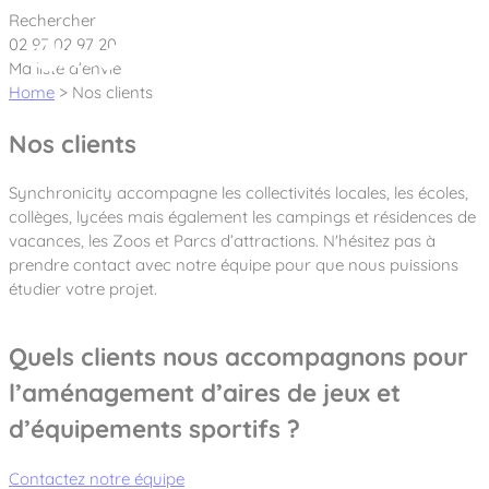
Cookies management panel
Rechercher
02 97 02 97 20
Ma liste d’envie
Home
>
Nos clients
Nos clients
Créateur et fabricant d’aires de jeux &
Synchronicity accompagne les collectivités locales, les écoles,
équipements sportifs
collèges, lycées mais également les campings et résidences de
vacances, les Zoos et Parcs d’attractions. N'hésitez pas à
Nos dernières actualités
prendre contact avec notre équipe pour que nous puissions
étudier votre projet.
À propos
Quels clients nous accompagnons pour
Nos engagements
Aires de jeux Bikini & Bermuda®
l’aménagement d’aires de jeux et
Notre partenariat avec l’association Rêves de clown
Tous nos jeux
Sport & Fitness Sport&Co®
d’équipements sportifs ?
Nos Garanties
Jeux inclusifs
Notre concept
Agrès fitness
Mobilier & accessoires
Contactez notre équipe
Jeux recyclés