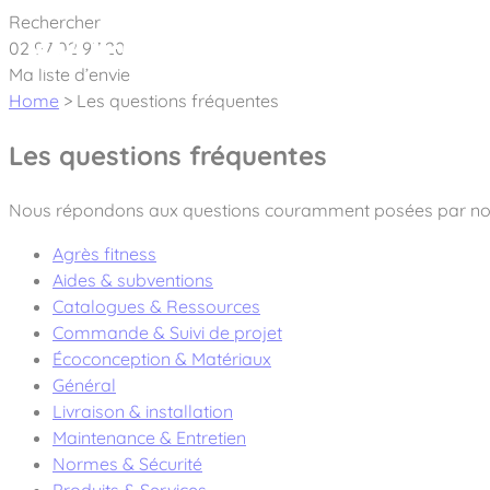
Cookies management panel
Rechercher
02 97 02 97 20
À pro
Ma liste d’envie
Home
>
Les questions fréquentes
Les questions fréquentes
Créateur et fabricant d’aires de jeux & é
Nous répondons aux questions couramment posées par nos 
Agrès fitness
Nos dernières actualités
Aides & subventions
Catalogues & Ressources
À propos
Commande & Suivi de projet
Écoconception & Matériaux
Nos engagements
Aires de jeux Bikini & Bermuda®
Général
Notre partenariat avec l’association Rêves de clown
Livraison & installation
Tous nos jeux
Sport & Fitness Sport&Co®
Nos Garanties
Maintenance & Entretien
Jeux inclusifs
Notre concept
Normes & Sécurité
Agrès fitness
Mobilier & accessoires
Jeux recyclés
Produits & Services