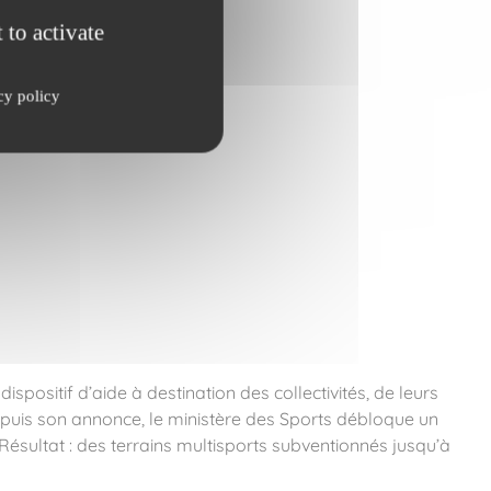
 to activate
cy policy
positif d’aide à destination des collectivités, de leurs
epuis son annonce, le ministère des Sports débloque un
Résultat : des terrains multisports subventionnés jusqu’à