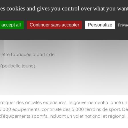
ses cookies and gives you control over what you want
accept all
Continuer sans accepter
Personalize
Priva
t être fabriquée à partir de :
(poubelle jaune)
quer des activités extérieures, le gouvernement a lancé un dis
5 000 équipements, continuité des 5 000 terrains de sport. D
quipements sportifs, incluant un volet national et régional. 