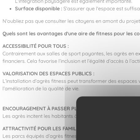
L'intégration paysagère est également importante.
Surface disponible :
S'assurer que l'espace est suffis
N'oubliez pas que consulter les citoyens en amont du projet 
Quels sont les avantages d'une aire de fitness pour les col
ACCESSIBILITÉ POUR TOUS :
Contrairement aux salles de sport payantes, les agrès en ex
financiers. Cela favorise l’inclusion et l’égalité d’accès à l’act
VALORISATION DES ESPACES PUBLICS :
L’installation d’agrès fitness peut transformer des espaces v
l’amélioration de la qualité de vie.
ENCOURAGEMENT À PASSER PLUS DE TEMPS À L’EXTÉRIEU
Les agrès incitent les habitants à sortir de chez eux, à profiter
ATTRACTIVITÉ POUR LES FAMILLES :
Les parcs équipés d’agrès fitness peuvent devenir des destin