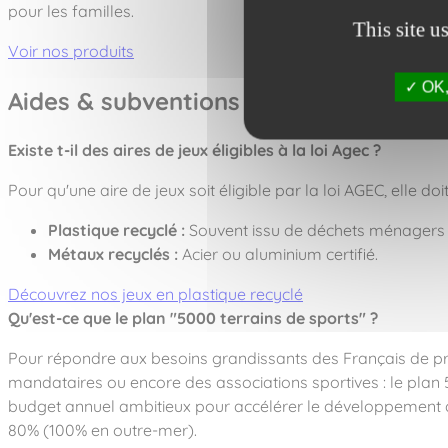
pour les familles.
This site u
Voir nos produits
OK, 
Aides & subventions
Existe t-il des aires de jeux éligibles à la loi Agec ?
Pour qu'une aire de jeux soit éligible par la loi AGEC, elle doi
Plastique recyclé :
Souvent issu de déchets ménagers 
Métaux recyclés :
Acier ou aluminium certifié.
Découvrez nos jeux en plastique recyclé
Qu'est-ce que le plan "5000 terrains de sports" ?
Pour répondre aux besoins grandissants des Français de prati
mandataires ou encore des associations sportives : le plan 
budget annuel ambitieux pour accélérer le développement d’é
80% (100% en outre-mer).