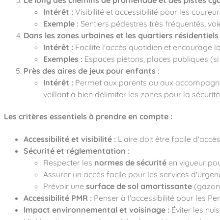
Le long des chemins de promenade et des pistes cycl
Intérêt :
Visibilité et accessibilité pour les coureu
Exemple :
Sentiers pédestres très fréquentés, voi
Dans les zones urbaines et les quartiers résidentiels 
Intérêt :
Facilite l'accès quotidien et encourage l
Exemples :
Espaces piétons, places publiques (si l
Près des aires de jeux pour enfants :
Intérêt :
Permet aux parents ou aux accompagnants
veillant à bien délimiter les zones pour la sécurité
Les critères essentiels à prendre en compte :
Accessibilité et visibilité :
L'aire doit être facile d'accè
Sécurité et réglementation :
Respecter les
normes de sécurité
en vigueur pou
Assurer un accès facile pour les services d'urgen
Prévoir une
surface de sol amortissante
(gazon 
Accessibilité PMR :
Penser à l'accessibilité pour les Pe
Impact environnemental et voisinage :
Éviter les nui