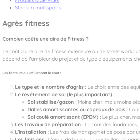
Notre entreprise
Parcours de santé
Stadium multisports
Nos univers
Notre équipe
Mobilier urbain
Nos clients
Stadium Arena
Accessoires ludiques
Nous rejoindre
Agrès fitness
Street workout
Collectivités
Notre expertise
Surfpark
Établissements scolaires
Combien coûte une aire de Fitness ?
Équipements sportifs
Des aires intergénérationnelles de convivial
Réalisations
Architectes, Paysagistes-concepteurs
Le coût d'une aire de fitness extérieure ou de street workout
Des aires de jeux pour tous les enfants
Camping et résidences de vacances
dépend de l'ampleur du projet et du type d'équipements cho
Contact
L’éco-conception de nos jeux
La végétalisation des cours d’école
Les facteurs qui influencent le coût :
Les questions fréquentes
Nos matériaux
Le type et le nombre d'agrès :
Le choix entre des équ
Nos fonctions ludiques & sportives
Catalogues
Le revêtement de sol (le plus impactant) :
Nos sols amortissants
Sol stabilisé/gazon :
Moins cher, mais moins séc
Dalles amortissantes ou copeaux de bois :
Coût
Sol coulé amortissant (EPDM) :
Le plus cher, mai
Les travaux de préparation :
Le coût des fondations, d
L'installation :
Les frais de transport et de pose par un
Les finitions :
L'ajout de bancs, de poubelles, de pann