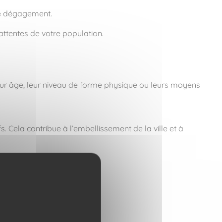
 de dégagement.
attentes de votre population.
 leur âge, leur niveau de forme physique ou leurs moyens
. Cela contribue à l’embellissement de la ville et à