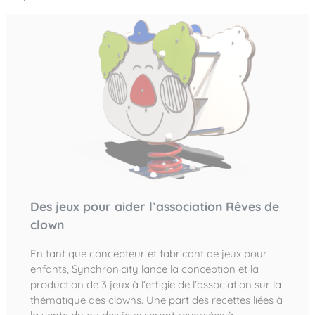
Notre entreprise
Parcours de santé
Nos univers
Notre équipe
Mobilier urbain
Nos clients
Stadium Arena
Accessoires ludiques
Nous rejoindre
Street workout
Collectivités
Notre expertise
Surfpark
Établissements scolaires
Équipements sportifs
Des aires intergénérationnelles de convivial
Réalisations
Architectes, Paysagistes-concepteurs
Des aires de jeux pour tous les enfants
Camping et résidences de vacances
Contact
L’éco-conception de nos jeux
La végétalisation des cours d’école
Les questions fréquentes
Nos matériaux
Nos fonctions ludiques & sportives
Catalogues
Des jeux pour aider l’association Rêves de
Nos sols amortissants
clown
En tant que concepteur et fabricant de jeux pour
enfants, Synchronicity lance la conception et la
production de 3 jeux à l’effigie de l’association sur la
thématique des clowns. Une part des recettes liées à