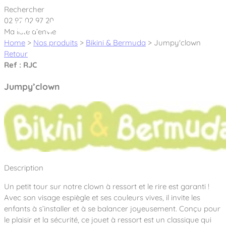
Cookies management panel
Rechercher
02 97 02 97 20
Ma liste d’envie
Home
>
Nos produits
>
Bikini & Bermuda
>
Jumpy'clown
Retour
Ref : RJC
Créateur et fabricant d’aires de jeux &
Jumpy’clown
équipements sportifs
Nos dernières actualités
À propos
Nos engagements
Description
Aires de jeux Bikini & Bermuda®
Notre partenariat avec l’association Rêves de clown
Un petit tour sur notre clown à ressort et le rire est garanti !
Tous nos jeux
Sport & Fitness Sport&Co®
Nos Garanties
Avec son visage espiègle et ses couleurs vives, il invite les
Jeux inclusifs
enfants à s’installer et à se balancer joyeusement. Conçu pour
Notre concept
Agrès fitness
le plaisir et la sécurité, ce jouet à ressort est un classique qui
Mobilier & accessoires
Jeux recyclés