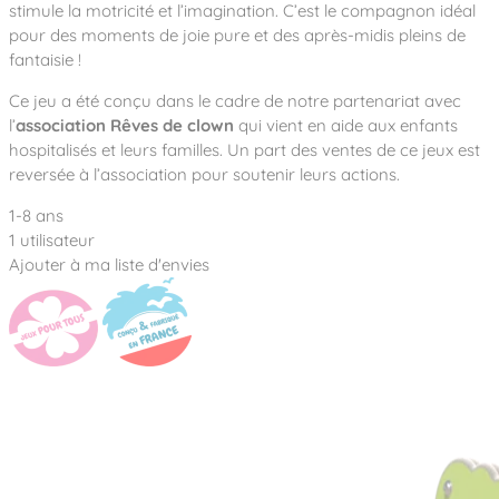
Notre entreprise
stimule la motricité et l’imagination. C’est le compagnon idéal
Parcours de santé
Nos univers
pour des moments de joie pure et des après-midis pleins de
Notre équipe
Mobilier urbain
Nos clients
Stadium Arena
fantaisie !
Accessoires ludiques
Nous rejoindre
Street workout
Collectivités
Notre expertise
Ce jeu a été conçu dans le cadre de notre partenariat avec
Surfpark
l’
association Rêves de clown
qui vient en aide aux enfants
Établissements scolaires
Équipements sportifs
Des aires intergénérationnelles de convivial
hospitalisés et leurs familles. Un part des ventes de ce jeux est
Réalisations
Architectes, Paysagistes-concepteurs
reversée à l’association pour soutenir leurs actions.
Des aires de jeux pour tous les enfants
Camping et résidences de vacances
Contact
L’éco-conception de nos jeux
1-8 ans
1 utilisateur
La végétalisation des cours d’école
Ajouter à ma liste d'envies
Les questions fréquentes
Nos matériaux
Nos fonctions ludiques & sportives
Catalogues
Nos sols amortissants