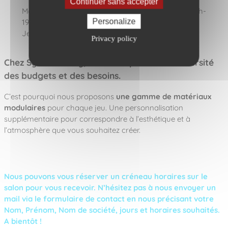
Continuer sans accepter
Mardi 08 octobre : 9h-19h | Mercredi 09 octobre : 9h-
Personalize
19h |
Jeudi 10 octobre : 9h-17h
Privacy policy
Chez Synchronicity, nous comprenons
la diversité
des budgets
et
des besoins
.
C’est pourquoi nous proposons
une gamme de matériaux
modulaires
pour chaque jeu. Une personnalisation
supplémentaire pour correspondre à l’esthétique et à
l’atmosphère que vous souhaitez créer.
Nous pouvons vous réserver un créneau horaires sur le
salon pour vous recevoir. N’hésitez pas à nous envoyer un
mail via le formulaire de contact en nous précisant votre
Nom, Prénom, Nom de société, jours et horaires souhaités.
A bientôt !