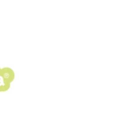
pos
Aires de jeux
Sports & Fitness
Mobilier & acc
quipements sportifs