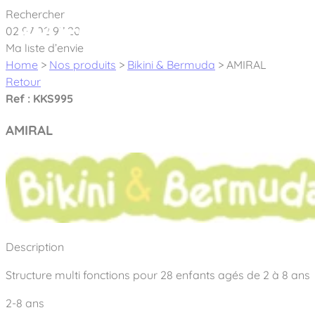
Cookies management panel
Rechercher
02 97 02 97 20
À pro
Ma liste d’envie
Home
>
Nos produits
>
Bikini & Bermuda
>
AMIRAL
Retour
Ref : KKS995
AMIRAL
Créateur et fabricant d’aires de jeux & é
Nos dernières actualités
À propos
Nos engagements
Aires de jeux Bikini & Bermuda®
Description
Notre partenariat avec l’association Rêves de clown
Tous nos jeux
Sport & Fitness Sport&Co®
Structure multi fonctions pour 28 enfants agés de 2 à 8 ans
Nos Garanties
Jeux inclusifs
Notre concept
2-8 ans
Agrès fitness
Mobilier & accessoires
Jeux recyclés