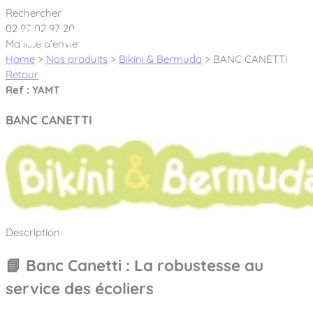
Cookies management panel
Rechercher
02 97 02 97 20
Ma liste d’envie
Home
>
Nos produits
>
Bikini & Bermuda
>
BANC CANETTI
Retour
Ref : YAMT
Créateur et fabricant d’aires de jeux &
BANC CANETTI
équipements sportifs
Nos dernières actualités
À propos
Nos engagements
Description
Aires de jeux Bikini & Bermuda®
Notre partenariat avec l’association Rêves de clown
📘 Banc Canetti : La robustesse au
Tous nos jeux
Sport & Fitness Sport&Co®
Nos Garanties
service des écoliers
Jeux inclusifs
Notre concept
Agrès fitness
Mobilier & accessoires
Jeux recyclés