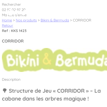
Cookies management panel
Rechercher
02 97 02 97 20
Ma liste d’envie
Home
>
Nos produits
>
Bikini & Bermuda
>
CORRIDOR
Retour
Ref : KKS 1423
Créateur et fabricant d’aires de jeux &
CORRIDOR
équipements sportifs
Nos dernières actualités
À propos
Nos engagements
Description
Aires de jeux Bikini & Bermuda®
Notre partenariat avec l’association Rêves de clown
🌳 Structure de Jeu « CORRIDOR » – La
Tous nos jeux
Sport & Fitness Sport&Co®
Nos Garanties
cabane dans les arbres magique !
Jeux inclusifs
Notre concept
Agrès fitness
Mobilier & accessoires
Jeux recyclés