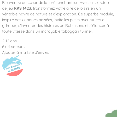
Notre entreprise
Bienvenue au cœur de la forêt enchantée ! Avec la structure
Parcours de santé
Nos univers
de jeu
KKS 1423
, transformez votre aire de loisirs en un
Notre équipe
Mobilier urbain
Nos clients
Stadium Arena
véritable havre de nature et d’exploration. Ce superbe module,
Accessoires ludiques
Nous rejoindre
Street workout
inspiré des cabanes boisées, invite les petits aventuriers à
Collectivités
Notre expertise
grimper, s’inventer des histoires de Robinsons et s’élancer à
Surfpark
Établissements scolaires
toute vitesse dans un incroyable toboggan tunnel !
Équipements sportifs
Des aires intergénérationnelles de convivial
Réalisations
Architectes, Paysagistes-concepteurs
2-12 ans
Des aires de jeux pour tous les enfants
Camping et résidences de vacances
6 utilisateurs
Contact
L’éco-conception de nos jeux
Ajouter à ma liste d'envies
La végétalisation des cours d’école
Les questions fréquentes
Nos matériaux
Nos fonctions ludiques & sportives
Catalogues
Nos sols amortissants