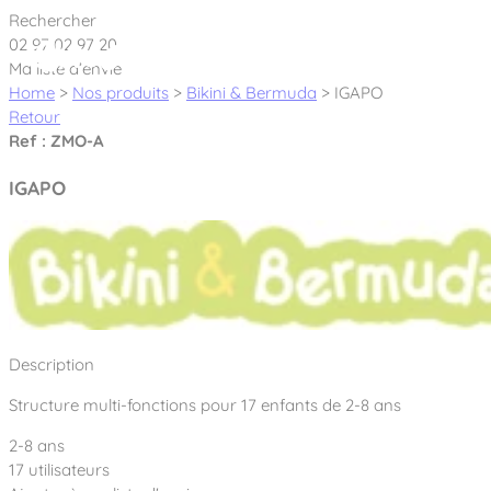
Cookies management panel
Rechercher
02 97 02 97 20
Ma liste d’envie
Home
>
Nos produits
>
Bikini & Bermuda
>
IGAPO
Retour
Ref : ZMO-A
Créateur et fabricant d’aires de jeux &
IGAPO
équipements sportifs
Nos dernières actualités
À propos
Nos engagements
Description
Aires de jeux Bikini & Bermuda®
Notre partenariat avec l’association Rêves de clown
Structure multi-fonctions pour 17 enfants de 2-8 ans
Tous nos jeux
Sport & Fitness Sport&Co®
Nos Garanties
2-8 ans
Jeux inclusifs
Notre concept
17 utilisateurs
Agrès fitness
Mobilier & accessoires
Jeux recyclés