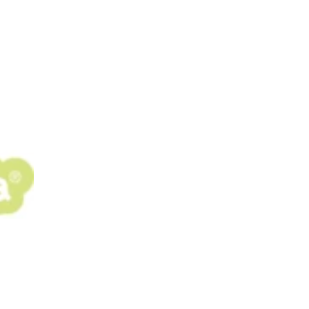
pos
Aires de jeux
Sports & Fitness
Mobilier & acc
quipements sportifs