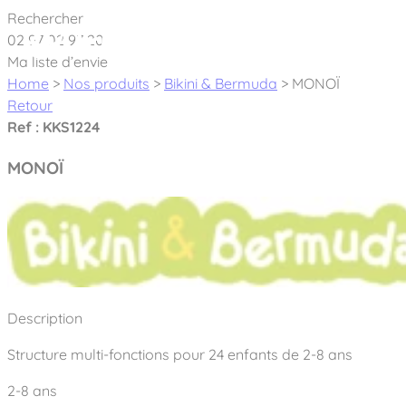
Cookies management panel
Rechercher
02 97 02 97 20
À pro
Ma liste d’envie
Home
>
Nos produits
>
Bikini & Bermuda
>
MONOÏ
Retour
Ref : KKS1224
MONOÏ
Créateur et fabricant d’aires de jeux & é
Nos dernières actualités
À propos
Nos engagements
Aires de jeux Bikini & Bermuda®
Description
Notre partenariat avec l’association Rêves de clown
Tous nos jeux
Sport & Fitness Sport&Co®
Structure multi-fonctions pour 24 enfants de 2-8 ans
Nos Garanties
Jeux inclusifs
Notre concept
2-8 ans
Agrès fitness
Mobilier & accessoires
Jeux recyclés