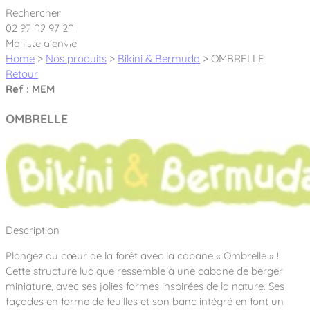
Cookies management panel
Rechercher
02 97 02 97 20
Ma liste d’envie
Home
>
Nos produits
>
Bikini & Bermuda
>
OMBRELLE
Retour
Ref : MEM
Créateur et fabricant d’aires de jeux &
OMBRELLE
équipements sportifs
Nos dernières actualités
À propos
Nos engagements
Description
Aires de jeux Bikini & Bermuda®
Notre partenariat avec l’association Rêves de clown
Plongez au cœur de la forêt avec la cabane « Ombrelle » !
Tous nos jeux
Sport & Fitness Sport&Co®
Nos Garanties
Cette structure ludique ressemble à une cabane de berger
Jeux inclusifs
miniature, avec ses jolies formes inspirées de la nature. Ses
Notre concept
Agrès fitness
façades en forme de feuilles et son banc intégré en font un
Mobilier & accessoires
Jeux recyclés