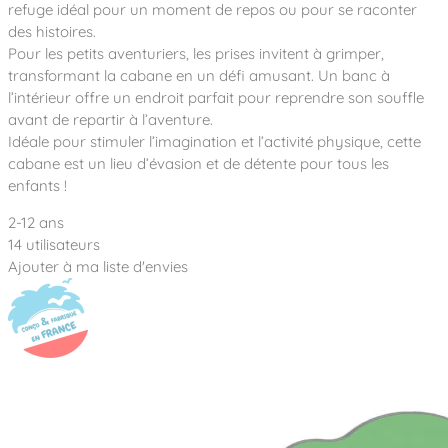
Notre entreprise
refuge idéal pour un moment de repos ou pour se raconter
Parcours de santé
Nos univers
des histoires.
Notre équipe
Mobilier urbain
Nos clients
Stadium Arena
Pour les petits aventuriers, les prises invitent à grimper,
Accessoires ludiques
Nous rejoindre
Street workout
transformant la cabane en un défi amusant. Un banc à
Collectivités
Notre expertise
l’intérieur offre un endroit parfait pour reprendre son souffle
Surfpark
Établissements scolaires
avant de repartir à l’aventure.
Équipements sportifs
Des aires intergénérationnelles de convivial
Réalisations
Idéale pour stimuler l’imagination et l’activité physique, cette
Architectes, Paysagistes-concepteurs
Des aires de jeux pour tous les enfants
cabane est un lieu d’évasion et de détente pour tous les
Camping et résidences de vacances
enfants !
Contact
L’éco-conception de nos jeux
2-12 ans
La végétalisation des cours d’école
Les questions fréquentes
14 utilisateurs
Nos matériaux
Ajouter à ma liste d'envies
Nos fonctions ludiques & sportives
Catalogues
Nos sols amortissants