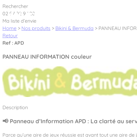
Cookies management panel
Rechercher
02 97 02 97 20
À pro
Ma liste d’envie
Home
>
Nos produits
>
Bikini & Bermuda
>
PANNEAU INFOR
Retour
Ref : APD
PANNEAU INFORMATION couleur
Créateur et fabricant d’aires de jeux & é
Nos dernières actualités
À propos
Nos engagements
Aires de jeux Bikini & Bermuda®
Description
Notre partenariat avec l’association Rêves de clown
Tous nos jeux
Sport & Fitness Sport&Co®
Nos Garanties
📢 Panneau d’Information APD : La clarté au serv
Jeux inclusifs
Notre concept
Agrès fitness
Mobilier & accessoires
Parce qu’une aire de jeux réussie est avant tout une aire de 
Jeux recyclés