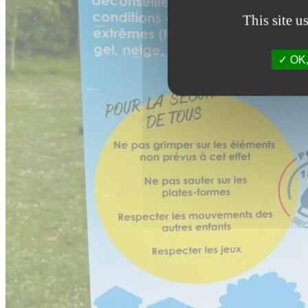
This site u
OK, 