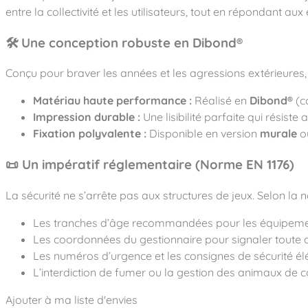
Notre entreprise
Parcours de santé
entre la collectivité et les utilisateurs, tout en répondant aux
Nos univers
Notre équipe
Mobilier urbain
Nos clients
Stadium Arena
🛠️ Une conception robuste en Dibond®
Accessoires ludiques
Nous rejoindre
Street workout
Collectivités
Notre expertise
Surfpark
Conçu pour braver les années et les agressions extérieures, 
Établissements scolaires
Équipements sportifs
Des aires intergénérationnelles de convivial
Réalisations
Architectes, Paysagistes-concepteurs
Matériau haute performance :
Réalisé en
Dibond®
(co
Des aires de jeux pour tous les enfants
Impression durable :
Une lisibilité parfaite qui résist
Camping et résidences de vacances
Contact
Fixation polyvalente :
Disponible en version
murale
o
L’éco-conception de nos jeux
La végétalisation des cours d’école
📜 Un impératif réglementaire (Norme EN 1176)
Les questions fréquentes
Nos matériaux
La sécurité ne s’arrête pas aux structures de jeux. Selon la
Nos fonctions ludiques & sportives
Catalogues
Nos sols amortissants
Les tranches d’âge recommandées pour les équipeme
Les coordonnées du gestionnaire pour signaler toute 
Les numéros d’urgence et les consignes de sécurité él
L’interdiction de fumer ou la gestion des animaux de
Ajouter à ma liste d'envies