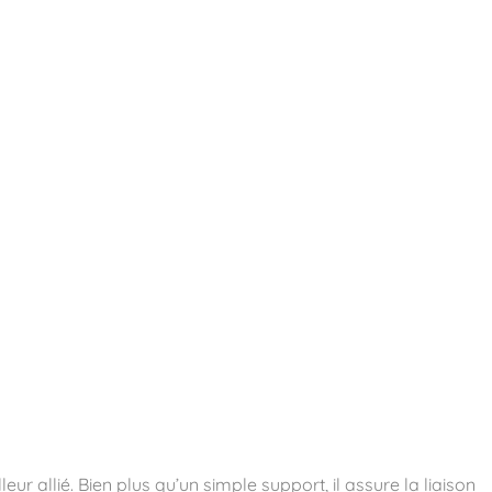
essoires
Contact
Catalogues
leur allié. Bien plus qu’un simple support, il assure la liaison