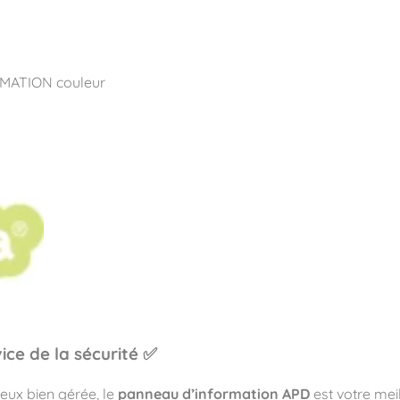
pos
Aires de jeux
Sports & Fitness
Mobilier & acc
MATION couleur
quipements sportifs
ice de la sécurité ✅
jeux bien gérée, le
panneau d’information APD
est votre meil