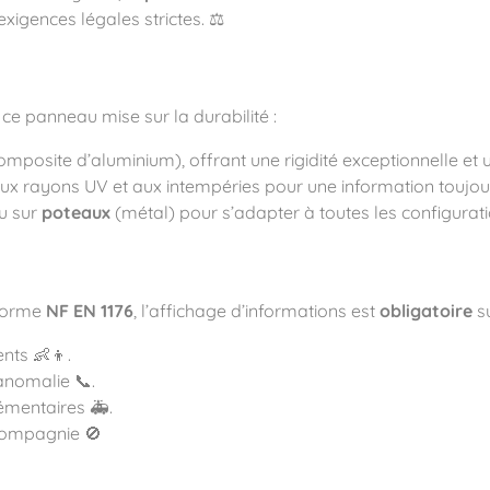
 exigences légales strictes. ⚖️
ce panneau mise sur la durabilité :
ité
mposite d’aluminium), offrant une rigidité exceptionnelle et un
e aux rayons UV et aux intempéries pour une information toujours
u sur
poteaux
(métal) pour s’adapter à toutes les configuratio
 norme
NF EN 1176
, l’affichage d’informations est
obligatoire
su
nts 👶👦.
anomalie 📞.
émentaires 🚑.
 compagnie 🚫