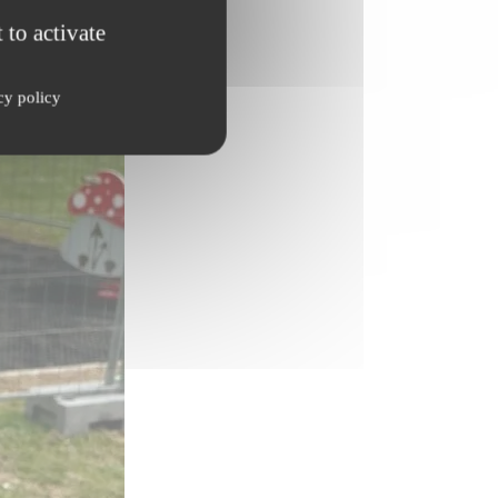
 to activate
cy policy