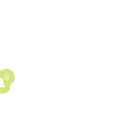
pos
Aires de jeux
Sports & Fitness
Mobilier & acc
quipements sportifs