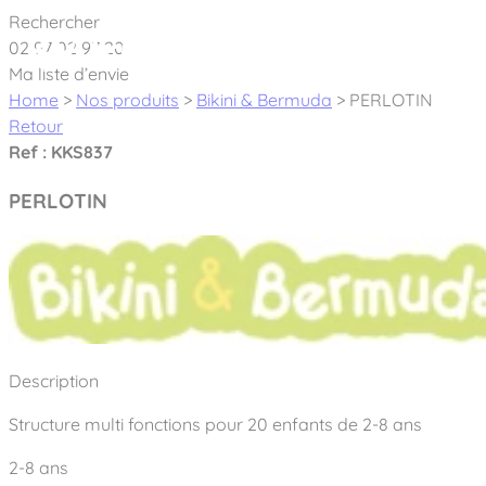
Cookies management panel
Rechercher
02 97 02 97 20
À pro
Ma liste d’envie
Home
>
Nos produits
>
Bikini & Bermuda
>
PERLOTIN
Retour
Ref : KKS837
PERLOTIN
Créateur et fabricant d’aires de jeux & é
Nos dernières actualités
À propos
Nos engagements
Aires de jeux Bikini & Bermuda®
Description
Notre partenariat avec l’association Rêves de clown
Tous nos jeux
Sport & Fitness Sport&Co®
Structure multi fonctions pour 20 enfants de 2-8 ans
Nos Garanties
Jeux inclusifs
Notre concept
2-8 ans
Agrès fitness
Mobilier & accessoires
Jeux recyclés