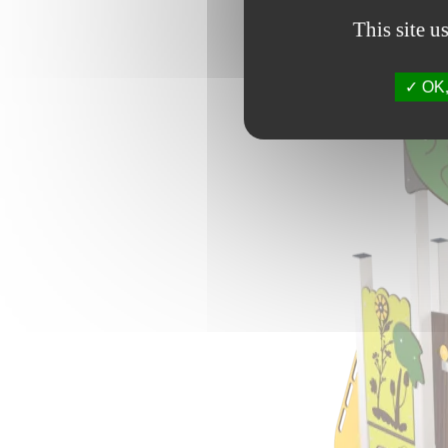
This site u
OK, 