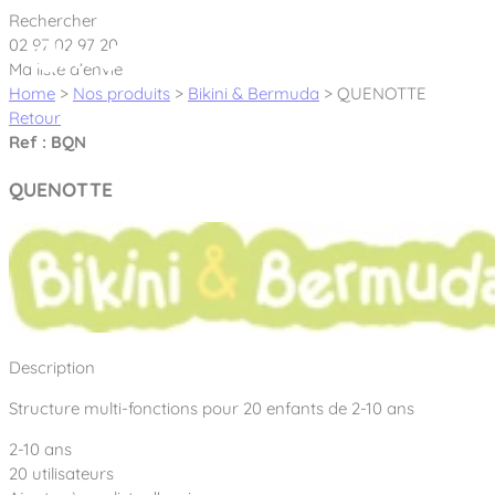
Cookies management panel
Rechercher
02 97 02 97 20
Ma liste d’envie
Home
>
Nos produits
>
Bikini & Bermuda
>
QUENOTTE
Retour
Ref : BQN
Créateur et fabricant d’aires de jeux &
QUENOTTE
équipements sportifs
Nos dernières actualités
À propos
Nos engagements
Description
Aires de jeux Bikini & Bermuda®
Notre partenariat avec l’association Rêves de clown
Structure multi-fonctions pour 20 enfants de 2-10 ans
Tous nos jeux
Sport & Fitness Sport&Co®
Nos Garanties
2-10 ans
Jeux inclusifs
Notre concept
20 utilisateurs
Agrès fitness
Mobilier & accessoires
Jeux recyclés