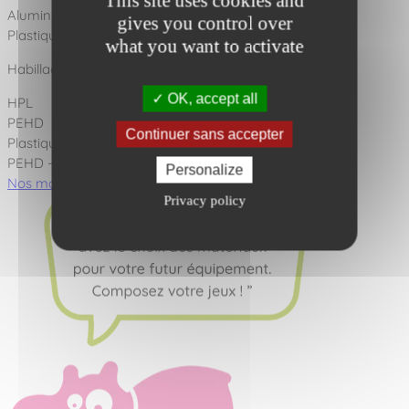
This site uses cookies and
Aluminium
gives you control over
Plastique recyclé
what you want to activate
Habillages disponibles en :
OK, accept all
HPL
PEHD
Continuer sans accepter
Plastique recyclé
PEHD - HPL
Personalize
Nos matériaux
Nos scellements
Privacy policy