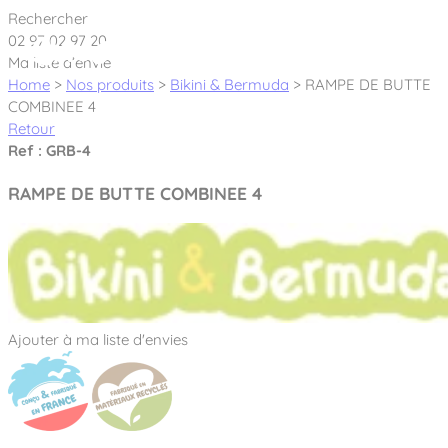
Cookies management panel
Rechercher
02 97 02 97 20
Ma liste d’envie
Home
>
Nos produits
>
Bikini & Bermuda
>
RAMPE DE BUTTE
COMBINEE 4
Retour
Créateur et fabricant d’aires de jeux &
Ref : GRB-4
équipements sportifs
RAMPE DE BUTTE COMBINEE 4
Nos dernières actualités
À propos
Nos engagements
Aires de jeux Bikini & Bermuda®
Ajouter à ma liste d'envies
Notre partenariat avec l’association Rêves de clown
Tous nos jeux
Sport & Fitness Sport&Co®
Nos Garanties
Jeux inclusifs
Notre concept
Agrès fitness
Mobilier & accessoires
Jeux recyclés