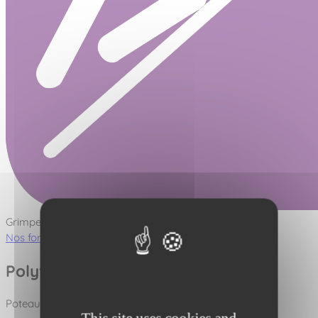
Grimper - Plans inclinés
Nos fonctions ludiques
Polyvalence des matériaux
Poteaux disponibles en :