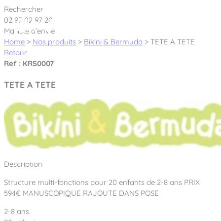
Cookies management panel
Rechercher
02 97 02 97 20
Ma liste d’envie
Home
>
Nos produits
>
Bikini & Bermuda
>
TETE A TETE
Retour
Ref : KRS0007
Créateur et fabricant d’aires de jeux &
TETE A TETE
équipements sportifs
Nos dernières actualités
À propos
Nos engagements
Description
Aires de jeux Bikini & Bermuda®
Notre partenariat avec l’association Rêves de clown
Structure multi-fonctions pour 20 enfants de 2-8 ans PRIX
Tous nos jeux
Sport & Fitness Sport&Co®
Nos Garanties
594€ MANUSCOPIQUE RAJOUTE DANS POSE
Jeux inclusifs
Notre concept
2-8 ans
Agrès fitness
Mobilier & accessoires
Jeux recyclés