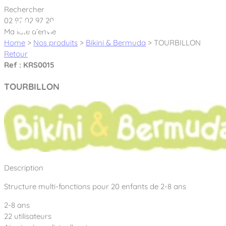
Cookies management panel
Rechercher
02 97 02 97 20
Ma liste d’envie
Home
>
Nos produits
>
Bikini & Bermuda
>
TOURBILLON
Retour
Ref : KRS0015
Créateur et fabricant d’aires de jeux &
TOURBILLON
équipements sportifs
Nos dernières actualités
À propos
Nos engagements
Description
Aires de jeux Bikini & Bermuda®
Notre partenariat avec l’association Rêves de clown
Structure multi-fonctions pour 20 enfants de 2-8 ans
Tous nos jeux
Sport & Fitness Sport&Co®
Nos Garanties
2-8 ans
Jeux inclusifs
Notre concept
22 utilisateurs
Agrès fitness
Mobilier & accessoires
Jeux recyclés