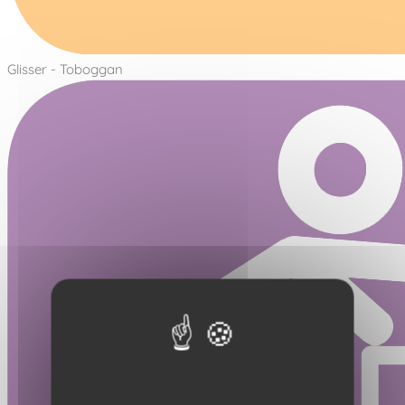
Glisser - Toboggan