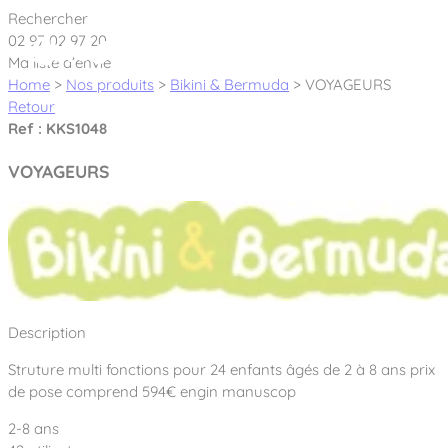
Cookies management panel
Rechercher
02 97 02 97 20
Ma liste d’envie
Home
>
Nos produits
>
Bikini & Bermuda
>
VOYAGEURS
Retour
Ref : KKS1048
Créateur et fabricant d’aires de jeux &
VOYAGEURS
équipements sportifs
Nos dernières actualités
À propos
Nos engagements
Description
Aires de jeux Bikini & Bermuda®
Notre partenariat avec l’association Rêves de clown
Struture multi fonctions pour 24 enfants âgés de 2 à 8 ans prix
Tous nos jeux
Sport & Fitness Sport&Co®
Nos Garanties
de pose comprend 594€ engin manuscop
Jeux inclusifs
Notre concept
2-8 ans
Agrès fitness
Mobilier & accessoires
Jeux recyclés