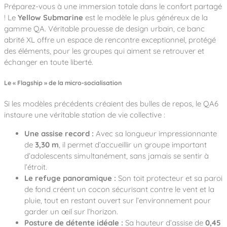
Notre entreprise
Préparez-vous à une immersion totale dans le confort partagé
Parcours de santé
Nos univers
Notre équipe
Mobilier urbain
! Le
Yellow Submarine
est le modèle le plus généreux de la
Nos clients
Stadium Arena
gamme QA. Véritable prouesse de design urbain, ce banc
Accessoires ludiques
Nous rejoindre
Street workout
abrité XL offre un espace de rencontre exceptionnel, protégé
Collectivités
Notre expertise
des éléments, pour les groupes qui aiment se retrouver et
Surfpark
Établissements scolaires
échanger en toute liberté.
Équipements sportifs
Des aires intergénérationnelles de convivial
Réalisations
Architectes, Paysagistes-concepteurs
Des aires de jeux pour tous les enfants
Le « Flagship » de la micro-socialisation
Camping et résidences de vacances
Contact
L’éco-conception de nos jeux
Si les modèles précédents créaient des bulles de repos, le QA6
La végétalisation des cours d’école
instaure une véritable station de vie collective :
Les questions fréquentes
Nos matériaux
Une assise record :
Avec sa longueur impressionnante
Nos fonctions ludiques & sportives
de
3,30 m
, il permet d’accueillir un groupe important
Catalogues
d’adolescents simultanément, sans jamais se sentir à
Nos sols amortissants
l’étroit.
Le refuge panoramique :
Son toit protecteur et sa paroi
de fond créent un cocon sécurisant contre le vent et la
pluie, tout en restant ouvert sur l’environnement pour
garder un œil sur l’horizon.
Posture de détente idéale :
Sa hauteur d’assise de
0,45