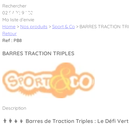
Cookies management panel
Rechercher
02 97 02 97 20
À pro
Ma liste d’envie
Home
>
Nos produits
>
Sport & Co
>
BARRES TRACTION TR
Retour
Ref : PB8
BARRES TRACTION TRIPLES
Créateur et fabricant d’aires de jeux & é
Nos dernières actualités
À propos
Nos engagements
Aires de jeux Bikini & Bermuda®
Notre partenariat avec l’association Rêves de clown
Description
Tous nos jeux
Sport & Fitness Sport&Co®
Nos Garanties
Jeux inclusifs
👨‍👩‍👧‍👦 Barres de Traction Triples : Le Défi Ver
Notre concept
Agrès fitness
Mobilier & accessoires
Jeux recyclés