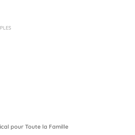
pos
Aires de jeux
Sports & Fitness
Mobilier & acc
IPLES
quipements sportifs
tical pour Toute la Famille