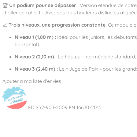
Notre entreprise
Parcours de santé
🏆
Un podium pour se dépasser !
Version étendue de notre 
Nos univers
Notre équipe
Mobilier urbain
Nos clients
challenge collectif. Avec ses trois hauteurs distinctes alig
Stadium Arena
Accessoires ludiques
Nous rejoindre
Street workout
📈
Trois niveaux, une progression constante.
Ce module est
Collectivités
Notre expertise
Surfpark
Établissements scolaires
Niveau 1 (1,80 m) :
Idéal pour les juniors, les débutants
Équipements sportifs
Des aires intergénérationnelles de convivial
Réalisations
horizontal).
Architectes, Paysagistes-concepteurs
Des aires de jeux pour tous les enfants
Camping et résidences de vacances
Niveau 2 (2,10 m) :
La hauteur intermédiaire standard, 
Contact
L’éco-conception de nos jeux
Niveau 3 (2,40 m) :
Le « Juge de Paix » pour les grands
La végétalisation des cours d’école
Les questions fréquentes
Nos matériaux
Ajouter à ma liste d'envies
Nos fonctions ludiques & sportives
Catalogues
Nos sols amortissants
FD S52-903-2009
EN 16630-2015