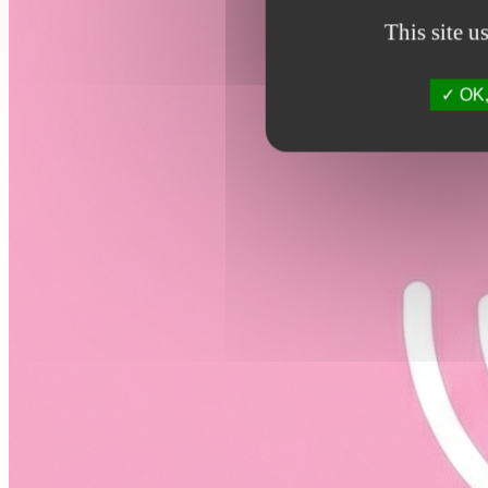
This site u
OK, 