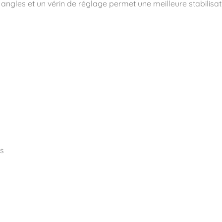
gles et un vérin de réglage permet une meilleure stabilisation 
ité
es