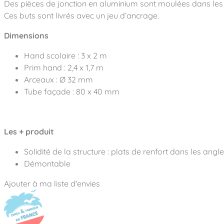
Notre entreprise
Des pièces de jonction en aluminium sont moulées dans les an
Parcours de santé
Nos univers
Ces buts sont livrés avec un jeu d’ancrage.
Notre équipe
Mobilier urbain
Nos clients
Stadium Arena
Accessoires ludiques
Nous rejoindre
Dimensions
Street workout
Collectivités
Notre expertise
Surfpark
Hand scolaire : 3 x 2 m
Établissements scolaires
Équipements sportifs
Des aires intergénérationnelles de convivial
Prim hand : 2,4 x 1,7 m
Réalisations
Architectes, Paysagistes-concepteurs
Arceaux : Ø 32 mm
Des aires de jeux pour tous les enfants
Camping et résidences de vacances
Tube façade : 80 x 40 mm
Contact
L’éco-conception de nos jeux
La végétalisation des cours d’école
Les questions fréquentes
Nos matériaux
Les + produit
Nos fonctions ludiques & sportives
Catalogues
Solidité de la structure : plats de renfort dans les angl
Nos sols amortissants
Démontable
Ajouter à ma liste d'envies