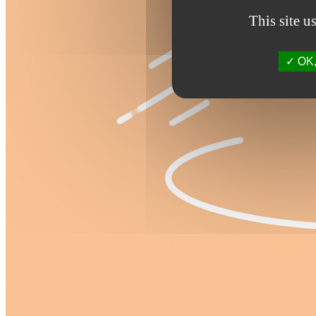
This site u
OK, 