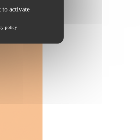
 to activate
cy policy