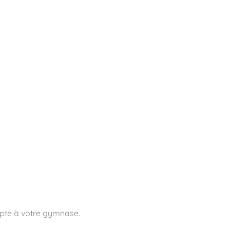
essoires
Contact
Catalogues
dapte à votre gymnase.