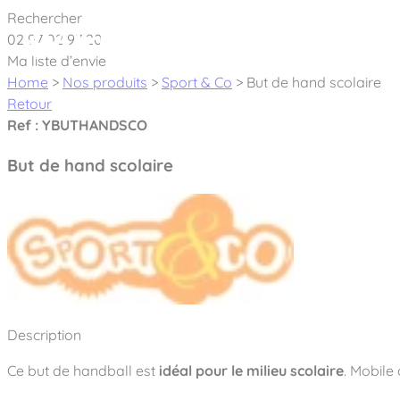
Cookies management panel
Rechercher
02 97 02 97 20
À pro
Ma liste d’envie
Home
>
Nos produits
>
Sport & Co
>
But de hand scolaire
Retour
Ref : YBUTHANDSCO
But de hand scolaire
Créateur et fabricant d’aires de jeux & é
Nos dernières actualités
À propos
Nos engagements
Aires de jeux Bikini & Bermuda®
Notre partenariat avec l’association Rêves de clown
Description
Tous nos jeux
Sport & Fitness Sport&Co®
Nos Garanties
Jeux inclusifs
Ce but de handball est
idéal pour le milieu scolaire
. Mobile
Notre concept
Agrès fitness
Mobilier & accessoires
Jeux recyclés