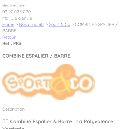
Cookies management panel
Rechercher
02 97 02 97 20
Ma liste d’envie
Home
>
Nos produits
>
Sport & Co
>
COMBINE ESPALIER /
BARRE
Retour
Créateur et fabricant d’aires de jeux &
Ref : PR3
équipements sportifs
COMBINE ESPALIER / BARRE
Nos dernières actualités
À propos
Nos engagements
Aires de jeux Bikini & Bermuda®
Notre partenariat avec l’association Rêves de clown
Description
Tous nos jeux
Sport & Fitness Sport&Co®
Nos Garanties
Jeux inclusifs
🧘‍♂️ Combiné Espalier & Barre : La Polyvalence
Notre concept
Agrès fitness
Mobilier & accessoires
Jeux recyclés
Verticale