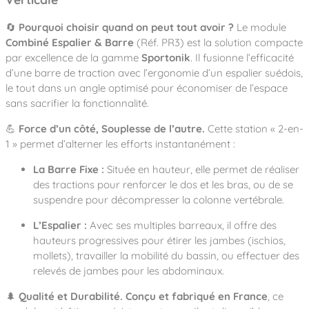
Notre entreprise
Parcours de santé
Nos univers
Notre équipe
Mobilier urbain
Nos clients
🔄
Pourquoi choisir quand on peut tout avoir ?
Le module
Stadium Arena
Combiné Espalier & Barre
(Réf. PR3) est la solution compacte
Accessoires ludiques
Nous rejoindre
Street workout
Collectivités
par excellence de la gamme
Sportonik
.
Il fusionne l’efficacité
Notre expertise
Surfpark
d’une barre de traction avec l’ergonomie d’un espalier suédois,
Établissements scolaires
le tout dans un angle optimisé pour économiser de l’espace
Équipements sportifs
Des aires intergénérationnelles de convivial
Réalisations
Architectes, Paysagistes-concepteurs
sans sacrifier la fonctionnalité
.
Des aires de jeux pour tous les enfants
Camping et résidences de vacances
💪
Force d’un côté, Souplesse de l’autre.
Cette station « 2-en-
Contact
L’éco-conception de nos jeux
1 » permet d’alterner les efforts instantanément :
La végétalisation des cours d’école
Les questions fréquentes
La Barre Fixe :
Située en hauteur, elle permet de réaliser
Nos matériaux
des tractions pour renforcer le dos et les bras, ou de se
Nos fonctions ludiques & sportives
Catalogues
suspendre pour décompresser la colonne vertébrale.
Nos sols amortissants
L’Espalier :
Avec ses multiples barreaux, il offre des
hauteurs progressives pour étirer les jambes (ischios,
mollets), travailler la mobilité du bassin, ou effectuer des
relevés de jambes pour les abdominaux.
🌲
Qualité et Durabilité.
Conçu et fabriqué en France
, ce