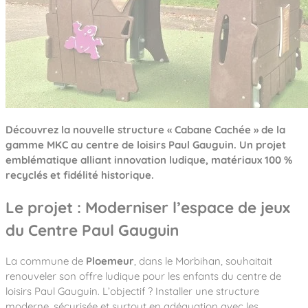
Notre entreprise
Parcours de santé
Nos univers
Notre équipe
Mobilier urbain
Nos clients
Stadium Arena
Accessoires ludiques
Nous rejoindre
Street workout
Collectivités
Notre expertise
Surfpark
Établissements scolaires
Équipements sportifs
Des aires intergénérationnelles de convivial
Réalisations
Architectes, Paysagistes-concepteurs
Des aires de jeux pour tous les enfants
Camping et résidences de vacances
Contact
Découvrez la nouvelle structure « Cabane Cachée » de la
L’éco-conception de nos jeux
gamme MKC au centre de loisirs Paul Gauguin. Un projet
La végétalisation des cours d’école
emblématique alliant innovation ludique, matériaux 100 %
Les questions fréquentes
Nos matériaux
recyclés et fidélité historique.
Nos fonctions ludiques & sportives
Catalogues
Le projet : Moderniser l’espace de jeux
Nos sols amortissants
du Centre Paul Gauguin
La commune de
Ploemeur
, dans le Morbihan, souhaitait
renouveler son offre ludique pour les enfants du centre de
loisirs Paul Gauguin. L’objectif ? Installer une structure
moderne, sécurisée et surtout en adéquation avec les