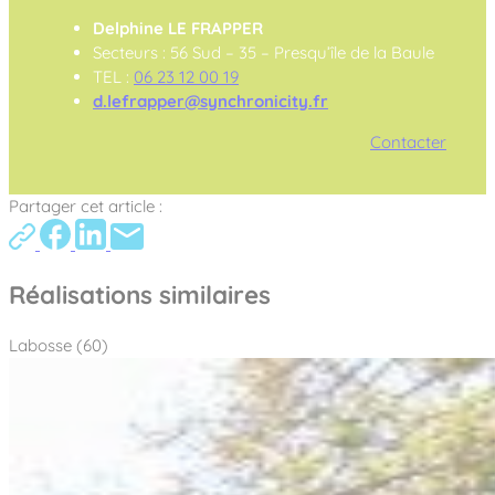
Delphine LE FRAPPER
Secteurs : 56 Sud – 35 – Presqu’île de la Baule
TEL :
06 23 12 00 19
d.lefrapper@synchronicity.fr
Contacter
Partager cet article :
Réalisations similaires
Labosse (60)