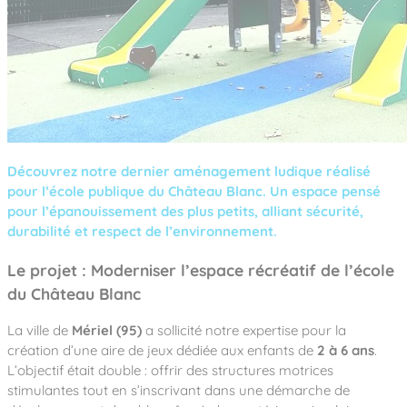
Notre entreprise
Parcours de santé
Nos univers
Notre équipe
Mobilier urbain
Nos clients
Stadium Arena
Accessoires ludiques
Nous rejoindre
Street workout
Collectivités
Notre expertise
Surfpark
Établissements scolaires
Équipements sportifs
Des aires intergénérationnelles de convivial
Réalisations
Architectes, Paysagistes-concepteurs
Des aires de jeux pour tous les enfants
Camping et résidences de vacances
Contact
Découvrez notre dernier aménagement ludique réalisé
L’éco-conception de nos jeux
pour l’école publique du Château Blanc. Un espace pensé
La végétalisation des cours d’école
pour l’épanouissement des plus petits, alliant sécurité,
Les questions fréquentes
Nos matériaux
durabilité et respect de l’environnement.
Nos fonctions ludiques & sportives
Catalogues
Le projet : Moderniser l’espace récréatif de l’école
Nos sols amortissants
du Château Blanc
La ville de
Mériel (95)
a sollicité notre expertise pour la
création d’une aire de jeux dédiée aux enfants de
2 à 6 ans
.
L’objectif était double : offrir des structures motrices
stimulantes tout en s’inscrivant dans une démarche de