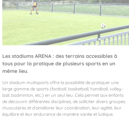
Notre entreprise
Parcours de santé
Nos univers
Notre équipe
Mobilier urbain
Nos clients
Stadium Arena
Accessoires ludiques
Nous rejoindre
Street workout
Collectivités
Notre expertise
Surfpark
Établissements scolaires
Équipements sportifs
Des aires intergénérationnelles de convivial
Réalisations
Architectes, Paysagistes-concepteurs
Des aires de jeux pour tous les enfants
Camping et résidences de vacances
Contact
Les stadiums ARENA : des terrains accessibles à
L’éco-conception de nos jeux
tous pour la pratique de plusieurs sports en un
La végétalisation des cours d’école
Les questions fréquentes
même lieu.
Nos matériaux
Nos fonctions ludiques & sportives
Un stadium multisports offre la possibilité de pratiquer une
Catalogues
large gamme de sports (football, basketball, handball, volley-
Nos sols amortissants
ball, badminton, etc.) en un seul lieu. Cela permet aux enfants
de découvrir différentes disciplines, de solliciter divers groupes
musculaires et d’améliorer leur coordination, leur agilité, leur
équilibre et leur endurance de manière variée et ludique.