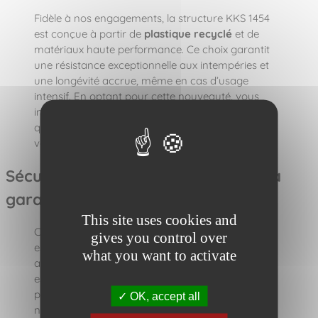
Fidèle à nos engagements, la structure KKS 1454
est conçue à partir de
plastique recyclé
et de
matériaux haute performance. Ce choix garantit
une résistance exceptionnelle aux intempéries et
une longévité accrue, même en cas d’usage
intensif. En optant pour cette nouveauté, vous
investissez dans un équipement
éco-responsable
qui ne nécessite aucun entretien lourd, tout en
valorisant l’économie circulaire.
Sécurité et fabrication française : la
garantie Synchronicity
This site uses cookies and
Comme l’ensemble de notre gamme, la KKS 1454
gives you control over
est entièrement
fabriquée en France
et répond
what you want to activate
aux normes de sécurité
EN 1176
. Chaque élément
est rigoureusement testé pour assurer une
protection optimale des utilisateurs. Choisir cette
OK, accept all
nouveauté 2025, c’est bénéficier de l’expertise de