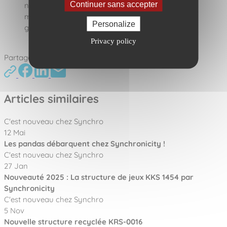
Continuer sans accepter
nos bureaux d’études et d’une installation clé en
main parfaitement conforme aux exigences des
Personalize
gestionnaires d’espaces publics.
Privacy policy
Nous contacter
Partager cet article :
Articles similaires
C'est nouveau chez Synchro
12 Mai
Les pandas débarquent chez Synchronicity !
C'est nouveau chez Synchro
27 Jan
Nouveauté 2025 : La structure de jeux KKS 1454 par
Synchronicity
C'est nouveau chez Synchro
5 Nov
Nouvelle structure recyclée KRS-0016