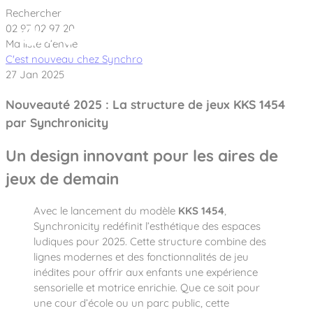
Cookies management panel
Rechercher
02 97 02 97 20
Ma liste d’envie
C'est nouveau chez Synchro
27 Jan 2025
Créateur et fabricant d’aires de jeux &
Nouveauté 2025 : La structure de jeux KKS 1454
par Synchronicity
équipements sportifs
Un design innovant pour les aires de
Nos dernières actualités
jeux de demain
À propos
Avec le lancement du modèle
KKS 1454
,
Synchronicity redéfinit l’esthétique des espaces
Nos engagements
Aires de jeux Bikini & Bermuda®
ludiques pour 2025. Cette structure combine des
Notre partenariat avec l’association Rêves de clown
lignes modernes et des fonctionnalités de jeu
Tous nos jeux
Sport & Fitness Sport&Co®
inédites pour offrir aux enfants une expérience
Nos Garanties
sensorielle et motrice enrichie. Que ce soit pour
Jeux inclusifs
Notre concept
Agrès fitness
une cour d’école ou un parc public, cette
Mobilier & accessoires
Jeux recyclés