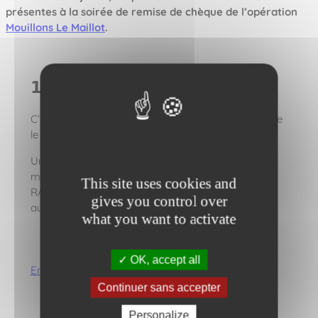
présentes à la soirée de remise de chèque de l’opération
Mouillons Le Maillot
.
𝟭𝟬𝟬 𝟬𝟬𝟬 𝗲𝘂𝗿𝗼𝘀 !!!!
C’est la somme récoltée au profit de la Ligue contre
le cancer.
Un grand bravo tout particulièrement aux 3
membres fondateurs Olivier LE ROUZIC, Maud
This site uses cookies and
RACLET et Pierrick ROLLAND ainsi qu’à tous les
gives you control over
autres généreux donateurs !
what you want to activate
OK, accept all
En savoir + sur l’opération 2024
Continuer sans accepter
Personalize