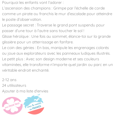
Notre entreprise
Pourquoi les enfants vont l’adorer :
Parcours de santé
Nos univers
L’ascension des champions : Grimpe par l’échelle de corde
Notre équipe
Mobilier urbain
Nos clients
Stadium Arena
comme un pirate ou franchis le mur d’escalade pour atteindre
Accessoires ludiques
Nous rejoindre
Street workout
le poste d’observation.
Collectivités
Notre expertise
Le passage secret : Traverse le grand pont suspendu pour
Surfpark
Établissements scolaires
passer d’une tour à l’autre sans toucher le sol !
Équipements sportifs
Des aires intergénérationnelles de convivial
Réalisations
Glisse héroïque : Une fois au sommet, élance-toi sur la grande
Architectes, Paysagistes-concepteurs
Des aires de jeux pour tous les enfants
glissière pour un atterrissage en fanfare.
Camping et résidences de vacances
Le coin des génies : En bas, manipule les engrenages colorés
Contact
L’éco-conception de nos jeux
ou joue aux explorateurs avec les panneaux ludiques illustrés.
La végétalisation des cours d’école
Le petit plus : Avec son design moderne et ses couleurs
Les questions fréquentes
vitaminées, elle transforme n’importe quel jardin ou parc en un
Nos matériaux
véritable endroit enchanté.
Nos fonctions ludiques & sportives
Catalogues
2-12 ans
Nos sols amortissants
24 utilisateurs
Ajouter à ma liste d'envies