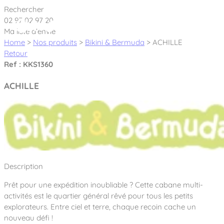
Cookies management panel
Rechercher
02 97 02 97 20
Ma liste d’envie
Home
>
Nos produits
>
Bikini & Bermuda
>
ACHILLE
Retour
Ref : KKS1360
Créateur et fabricant d’aires de jeux &
ACHILLE
équipements sportifs
Nos dernières actualités
À propos
Nos engagements
Description
Aires de jeux Bikini & Bermuda®
Notre partenariat avec l’association Rêves de clown
Prêt pour une expédition inoubliable ? Cette cabane multi-
Tous nos jeux
Sport & Fitness Sport&Co®
Nos Garanties
activités est le quartier général rêvé pour tous les petits
Jeux inclusifs
explorateurs. Entre ciel et terre, chaque recoin cache un
Notre concept
Agrès fitness
nouveau défi !
Mobilier & accessoires
Jeux recyclés