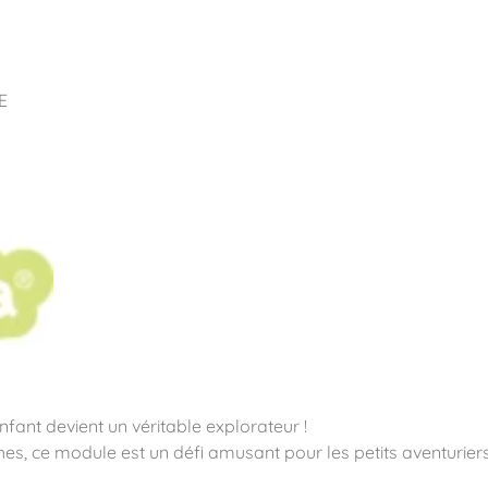
pos
Aires de jeux
Sports & Fitness
Mobilier & acc
E
quipements sportifs
fant devient un véritable explorateur !
nches, ce module est un défi amusant pour les petits aventuri