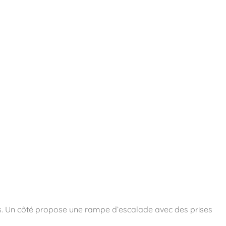
essoires
Contact
Catalogues
ers. Un côté propose une rampe d’escalade avec des prises