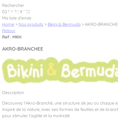
Cookies management panel
Rechercher
02 97 02 97 20
À pro
Ma liste d’envie
Home
>
Nos produits
>
Bikini & Bermuda
>
AKRO-BRANCHE
Retour
Ref : MKH
AKRO-BRANCHEE
Créateur et fabricant d’aires de jeux & é
Nos dernières actualités
À propos
Nos engagements
Aires de jeux Bikini & Bermuda®
Description
Notre partenariat avec l’association Rêves de clown
Tous nos jeux
Sport & Fitness Sport&Co®
Découvrez l’Akro-Branché, une structure de jeu où chaque en
Nos Garanties
Jeux inclusifs
Inspiré de la nature, avec ses formes de feuilles et de bra
Notre concept
Agrès fitness
Mobilier & accessoires
pour stimuler l’agilité et la motricité
Jeux recyclés