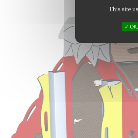
This site u
OK, 