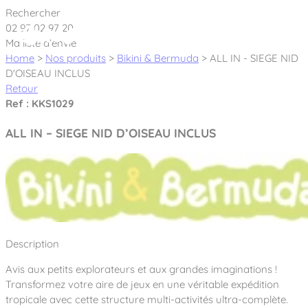
Cookies management panel
Rechercher
02 97 02 97 20
Ma liste d’envie
Home
>
Nos produits
>
Bikini & Bermuda
>
ALL IN - SIEGE NID
D'OISEAU INCLUS
Retour
Créateur et fabricant d’aires de jeux &
Ref : KKS1029
équipements sportifs
ALL IN – SIEGE NID D’OISEAU INCLUS
Nos dernières actualités
À propos
Nos engagements
Aires de jeux Bikini & Bermuda®
Description
Notre partenariat avec l’association Rêves de clown
Tous nos jeux
Sport & Fitness Sport&Co®
Nos Garanties
Avis aux petits explorateurs et aux grandes imaginations !
Jeux inclusifs
Transformez votre aire de jeux en une véritable expédition
Notre concept
Agrès fitness
tropicale avec cette structure multi-activités ultra-complète.
Mobilier & accessoires
Jeux recyclés