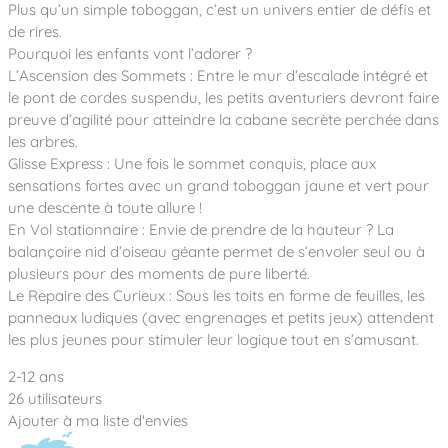
Notre entreprise
Plus qu’un simple toboggan, c’est un univers entier de défis et
Parcours de santé
Nos univers
de rires.
Notre équipe
Mobilier urbain
Nos clients
Stadium Arena
Pourquoi les enfants vont l’adorer ?
Accessoires ludiques
Nous rejoindre
Street workout
L’Ascension des Sommets : Entre le mur d’escalade intégré et
Collectivités
Notre expertise
le pont de cordes suspendu, les petits aventuriers devront faire
Surfpark
Établissements scolaires
preuve d’agilité pour atteindre la cabane secrète perchée dans
Équipements sportifs
Des aires intergénérationnelles de convivial
Réalisations
les arbres.
Architectes, Paysagistes-concepteurs
Des aires de jeux pour tous les enfants
Glisse Express : Une fois le sommet conquis, place aux
Camping et résidences de vacances
sensations fortes avec un grand toboggan jaune et vert pour
Contact
L’éco-conception de nos jeux
une descente à toute allure !
La végétalisation des cours d’école
En Vol stationnaire : Envie de prendre de la hauteur ? La
Les questions fréquentes
balançoire nid d’oiseau géante permet de s’envoler seul ou à
Nos matériaux
plusieurs pour des moments de pure liberté.
Nos fonctions ludiques & sportives
Catalogues
Le Repaire des Curieux : Sous les toits en forme de feuilles, les
Nos sols amortissants
panneaux ludiques (avec engrenages et petits jeux) attendent
les plus jeunes pour stimuler leur logique tout en s’amusant.
2-12 ans
26 utilisateurs
Ajouter à ma liste d'envies