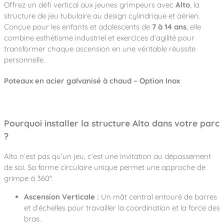
Notre entreprise
Offrez un défi vertical aux jeunes grimpeurs avec
Alto
, la
Parcours de santé
Nos univers
structure de jeu tubulaire au design cylindrique et aérien.
Notre équipe
Mobilier urbain
Nos clients
Stadium Arena
Conçue pour les enfants et adolescents de
7 à 14 ans
, elle
Accessoires ludiques
Nous rejoindre
Street workout
combine esthétisme industriel et exercices d’agilité pour
Collectivités
Notre expertise
transformer chaque ascension en une véritable réussite
Surfpark
Établissements scolaires
personnelle.
Équipements sportifs
Des aires intergénérationnelles de convivial
Réalisations
Architectes, Paysagistes-concepteurs
Poteaux en acier galvanisé à chaud – Option Inox
Des aires de jeux pour tous les enfants
Camping et résidences de vacances
Contact
L’éco-conception de nos jeux
La végétalisation des cours d’école
Les questions fréquentes
Pourquoi installer la structure Alto dans votre parc
Nos matériaux
?
Nos fonctions ludiques & sportives
Catalogues
Alto n’est pas qu’un jeu, c’est une invitation au dépassement
Nos sols amortissants
de soi. Sa forme circulaire unique permet une approche de
grimpe à 360°.
Ascension Verticale :
Un mât central entouré de barres
et d’échelles pour travailler la coordination et la force des
bras.