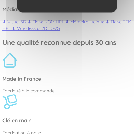
Médias :
⬇
Visuel 3D
⬇
Fiche KOM HPL
⬇
Mémoire ludique
⬇
Fiche TEK
HPL
⬇
Vue dessus 2D .DWG
Une qualité reconnue depuis 30 ans
Made In France
Fabriqué à la commande
Clé en main
Fabrication & pose