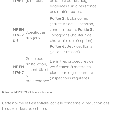
1176-1
générales
de la tête ou des doigts,
exigences sur la résistance
des matériaux, etc.
Partie 2
: Balançoires
(hauteurs de suspension,
NF EN
zone d'impact).
Partie 3
:
Spécifiques
1176-2
Toboggans (hauteur de
aux jeux
à 6
chute, aire de réception).
Partie 6
: Jeux oscillants
(jeux sur ressort).
Guide pour
Définit les procédures de
l'installation,
NF EN
vérification à mettre en
le contrôle et
1176-7
place par le gestionnaire
la
(inspections régulières).
maintenance
B. Norme NF EN 1177 (Sols Amortissants)
Cette norme est essentielle, car elle concerne la réduction des
blessures liées aux chutes :