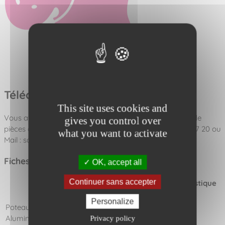
Téléchargements
This site uses cookies and
Vous avez une version ancienne de ce jeu ? Un besoin de
gives you control over
pièces détachées ? Contactez notre SAV : Tel: 02 97 02 97 20 ou
what you want to activate
Mail : sav@synchronicity.fr
Fiches techniques :
OK, accept all
Continuer sans accepter
Habillage
Habillage
Habillage Plastique
HPL
PEHD
Recyclé
Personalize
Poteaux
Fiche
X
X
Aluminium
technique
Privacy policy