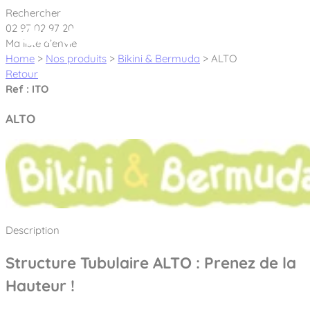
Cookies management panel
Rechercher
02 97 02 97 20
Ma liste d’envie
Home
>
Nos produits
>
Bikini & Bermuda
>
ALTO
Retour
Ref : ITO
Créateur et fabricant d’aires de jeux &
ALTO
équipements sportifs
Nos dernières actualités
À propos
Nos engagements
Description
Aires de jeux Bikini & Bermuda®
Notre partenariat avec l’association Rêves de clown
Structure Tubulaire ALTO : Prenez de la
Tous nos jeux
Sport & Fitness Sport&Co®
Nos Garanties
Hauteur !
Jeux inclusifs
Notre concept
Agrès fitness
Mobilier & accessoires
Jeux recyclés