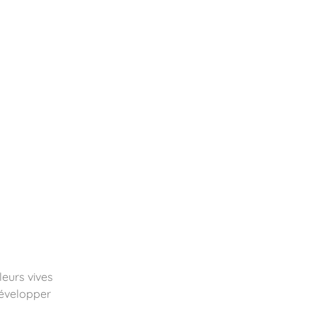
essoires
Contact
Catalogues
leurs vives
 développer