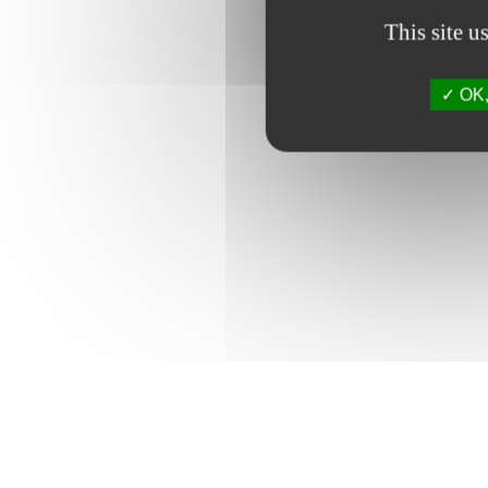
This site u
OK, 