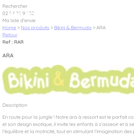
Cookies management panel
Rechercher
02 97 02 97 20
À pro
Ma liste d’envie
Home
>
Nos produits
>
Bikini & Bermuda
>
ARA
Retour
Ref : RAR
ARA
Créateur et fabricant d’aires de jeux & é
Nos dernières actualités
À propos
Nos engagements
Aires de jeux Bikini & Bermuda®
Description
Notre partenariat avec l’association Rêves de clown
Tous nos jeux
Sport & Fitness Sport&Co®
En route pour la jungle ! Notre ara à ressort est le parfait
Nos Garanties
Jeux inclusifs
et son design exotique, il invite les enfants à s’asseoir et 
Notre concept
Agrès fitness
Mobilier & accessoires
l’équilibre et la motricité, tout en stimulant l’imagination des
Jeux recyclés