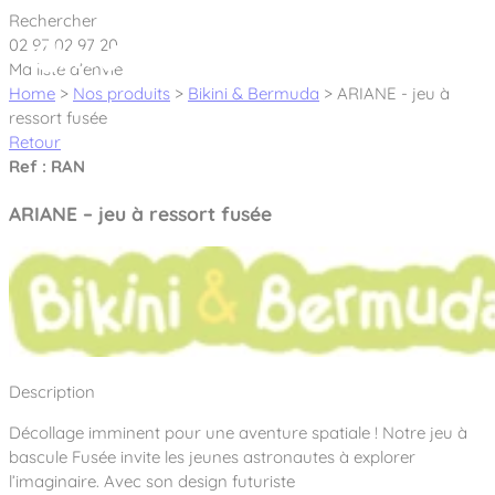
Cookies management panel
Rechercher
02 97 02 97 20
Ma liste d’envie
Home
>
Nos produits
>
Bikini & Bermuda
>
ARIANE - jeu à
ressort fusée
Retour
Créateur et fabricant d’aires de jeux &
Ref : RAN
équipements sportifs
ARIANE – jeu à ressort fusée
Nos dernières actualités
À propos
Nos engagements
Aires de jeux Bikini & Bermuda®
Description
Notre partenariat avec l’association Rêves de clown
Tous nos jeux
Sport & Fitness Sport&Co®
Nos Garanties
Décollage imminent pour une aventure spatiale ! Notre jeu à
Jeux inclusifs
bascule Fusée invite les jeunes astronautes à explorer
Notre concept
Agrès fitness
l’imaginaire. Avec son design futuriste
Mobilier & accessoires
Jeux recyclés