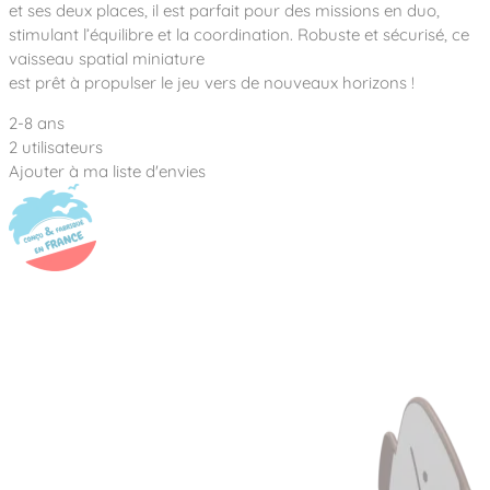
Notre entreprise
et ses deux places, il est parfait pour des missions en duo,
Parcours de santé
Nos univers
stimulant l’équilibre et la coordination. Robuste et sécurisé, ce
Notre équipe
Mobilier urbain
Nos clients
Stadium Arena
vaisseau spatial miniature
Accessoires ludiques
Nous rejoindre
Street workout
est prêt à propulser le jeu vers de nouveaux horizons !
Collectivités
Notre expertise
Surfpark
2-8 ans
Établissements scolaires
Équipements sportifs
Des aires intergénérationnelles de convivial
2 utilisateurs
Réalisations
Architectes, Paysagistes-concepteurs
Ajouter à ma liste d'envies
Des aires de jeux pour tous les enfants
Camping et résidences de vacances
Contact
L’éco-conception de nos jeux
La végétalisation des cours d’école
Les questions fréquentes
Nos matériaux
Nos fonctions ludiques & sportives
Catalogues
Nos sols amortissants