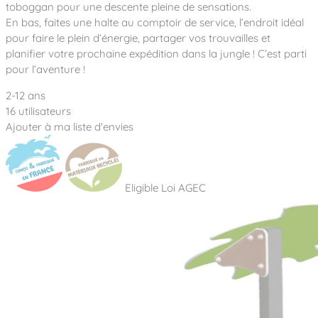
Notre entreprise
toboggan pour une descente pleine de sensations.
Parcours de santé
Nos univers
En bas, faites une halte au comptoir de service, l’endroit idéal
Notre équipe
Mobilier urbain
Nos clients
Stadium Arena
pour faire le plein d’énergie, partager vos trouvailles et
Accessoires ludiques
Nous rejoindre
Street workout
planifier votre prochaine expédition dans la jungle ! C’est parti
Collectivités
Notre expertise
pour l’aventure !
Surfpark
Établissements scolaires
Équipements sportifs
Des aires intergénérationnelles de convivial
2-12 ans
Réalisations
Architectes, Paysagistes-concepteurs
16 utilisateurs
Des aires de jeux pour tous les enfants
Camping et résidences de vacances
Ajouter à ma liste d'envies
Contact
L’éco-conception de nos jeux
La végétalisation des cours d’école
Les questions fréquentes
Nos matériaux
Eligible Loi AGEC
Nos fonctions ludiques & sportives
Catalogues
Nos sols amortissants