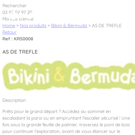
Cookies management panel
Rechercher
02 97 02 97 20
Ma liste d’envie
Home
>
Nos produits
>
Bikini & Bermuda
>
AS DE TREFLE
Retour
Ref : KRS0008
Créateur et fabricant d’aires de jeux &
AS DE TREFLE
équipements sportifs
Nos dernières actualités
À propos
Nos engagements
Description
Aires de jeux Bikini & Bermuda®
Notre partenariat avec l’association Rêves de clown
Prêts pour le grand départ ? Accédez au sommet en
Tous nos jeux
Sport & Fitness Sport&Co®
Nos Garanties
escaladant la paroi ou en empruntant l’escalier sécurisé ! Une
Jeux inclusifs
fois sous la grande feuille de palmier, traversez le pont de bois
Notre concept
Agrès fitness
pour continuer l’exploration, avant de vous élancer sur le
Mobilier & accessoires
Jeux recyclés