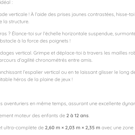
déal :
 verticale ! À l’aide des prises jaunes contrastées, hisse-toi av
 la structure.
bras ? Élance-toi sur l’échelle horizontale suspendue, surmo
ité
stacle à la force des poignets !
dages vertical. Grimpe et déplace-toi à travers les mailles rob
parcours d’agilité chronométrés entre amis.
hissant l’espalier vertical ou en te laissant glisser le long 
able héros de la plaine de jeux !
s aventuriers en même temps, assurant une excellente dynam
ement moteur des enfants de
2 à 12 ans
.
t ultra-complète de
2,60 m × 2,03 m × 2,35 m
avec une zone 