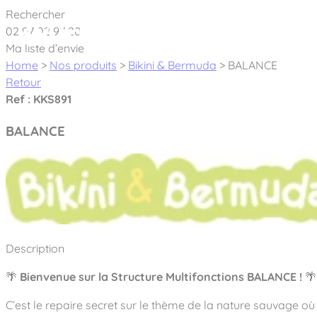
Cookies management panel
Rechercher
02 97 02 97 20
À pro
Ma liste d’envie
Home
>
Nos produits
>
Bikini & Bermuda
>
BALANCE
Retour
Ref : KKS891
BALANCE
Créateur et fabricant d’aires de jeux & é
Nos dernières actualités
À propos
Nos engagements
Aires de jeux Bikini & Bermuda®
Description
Notre partenariat avec l’association Rêves de clown
Tous nos jeux
Sport & Fitness Sport&Co®
🌴
Bienvenue sur la Structure Multifonctions BALANCE !
🌴
Nos Garanties
Jeux inclusifs
Notre concept
C’est le repaire secret sur le thème de la nature sauvage où l
Agrès fitness
Mobilier & accessoires
Jeux recyclés