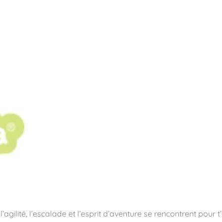
pos
Aires de jeux
Sports & Fitness
Mobilier & acc
quipements sportifs
’agilité, l’escalade et l’esprit d’aventure se rencontrent pour