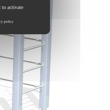
 to activate
cy policy