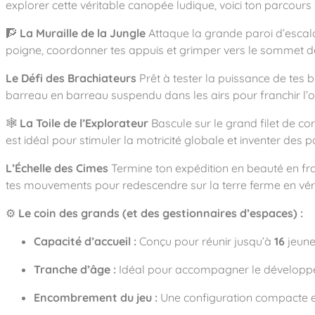
Notre entreprise
explorer cette véritable canopée ludique, voici ton parcours i
Parcours de santé
Nos univers
Notre équipe
Mobilier urbain
Nos clients
Stadium Arena
🧗
La Muraille de la Jungle
Attaque la grande paroi d’escalade
Accessoires ludiques
Nous rejoindre
poigne, coordonner tes appuis et grimper vers le sommet de
Street workout
Collectivités
Notre expertise
Surfpark
Le Défi des Brachiateurs
Prêt à tester la puissance de tes 
Établissements scolaires
Équipements sportifs
Des aires intergénérationnelles de convivial
barreau en barreau suspendu dans les airs pour franchir l’ob
Réalisations
Architectes, Paysagistes-concepteurs
Des aires de jeux pour tous les enfants
Camping et résidences de vacances
🕸️
La Toile de l’Explorateur
Bascule sur le grand filet de cor
Contact
L’éco-conception de nos jeux
est idéal pour stimuler la motricité globale et inventer des 
La végétalisation des cours d’école
L’Échelle des Cimes
Termine ton expédition en beauté en franc
Les questions fréquentes
Nos matériaux
tes mouvements pour redescendre sur la terre ferme en vérit
Nos fonctions ludiques & sportives
Catalogues
⚙️
Le coin des grands (et des gestionnaires d’espaces) :
Nos sols amortissants
Capacité d’accueil :
Conçu pour réunir jusqu’à
16
jeune
Tranche d’âge :
Idéal pour accompagner le développ
Encombrement du jeu :
Une configuration compacte e