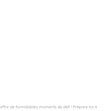
essoires
Contact
Catalogues
 t’offrir de formidables moments de défi ! Prépare-toi à