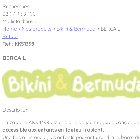
Cookies management panel
Rechercher
02 97 02 97 20
À pro
Ma liste d’envie
Home
>
Nos produits
>
Bikini & Bermuda
>
BERCAIL
Retour
Ref : KKS1398
BERCAIL
Créateur et fabricant d’aires de jeux & é
Nos dernières actualités
À propos
Nos engagements
Aires de jeux Bikini & Bermuda®
Description
Notre partenariat avec l’association Rêves de clown
Tous nos jeux
Sport & Fitness Sport&Co®
La cabane KKS 1398 est une aire de jeu magique conçue pour
Nos Garanties
Jeux inclusifs
accessible aux enfants en fauteuil roulant.
Notre concept
Agrès fitness
Mobilier & accessoires
Une fois à l’intérieur, les enfants peuvent prendre la barre 
Jeux recyclés