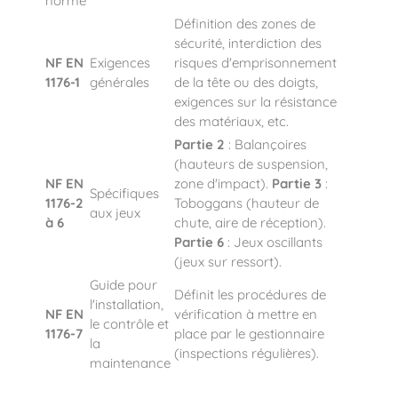
norme
Définition des zones de
sécurité, interdiction des
NF EN
Exigences
risques d'emprisonnement
1176-1
générales
de la tête ou des doigts,
exigences sur la résistance
des matériaux, etc.
Partie 2
: Balançoires
(hauteurs de suspension,
NF EN
zone d'impact).
Partie 3
:
Spécifiques
1176-2
Toboggans (hauteur de
aux jeux
à 6
chute, aire de réception).
Partie 6
: Jeux oscillants
(jeux sur ressort).
Guide pour
Définit les procédures de
l'installation,
NF EN
vérification à mettre en
le contrôle et
1176-7
place par le gestionnaire
la
(inspections régulières).
maintenance