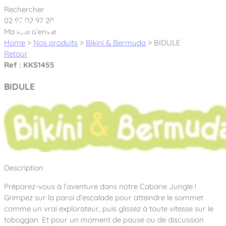
Cookies management panel
Rechercher
02 97 02 97 20
Ma liste d’envie
Home
>
Nos produits
>
Bikini & Bermuda
>
BIDULE
Retour
Ref : KKS1455
Créateur et fabricant d’aires de jeux &
BIDULE
équipements sportifs
Nos dernières actualités
À propos
Nos engagements
Description
Aires de jeux Bikini & Bermuda®
Notre partenariat avec l’association Rêves de clown
Préparez-vous à l’aventure dans notre Cabane Jungle !
Tous nos jeux
Sport & Fitness Sport&Co®
Nos Garanties
Grimpez sur la paroi d’escalade pour atteindre le sommet
Jeux inclusifs
comme un vrai explorateur, puis glissez à toute vitesse sur le
Notre concept
Agrès fitness
toboggan. Et pour un moment de pause ou de discussion
Mobilier & accessoires
Jeux recyclés