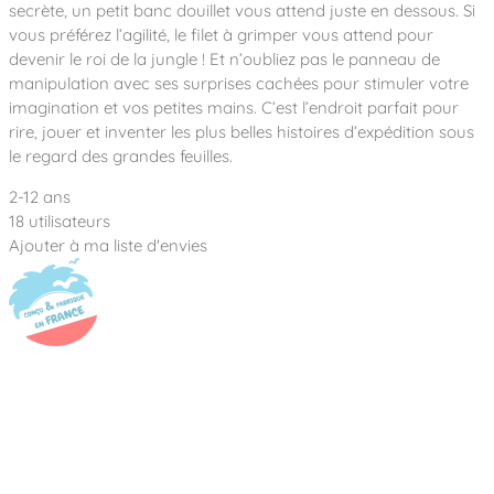
Notre entreprise
secrète, un petit banc douillet vous attend juste en dessous. Si
Parcours de santé
Nos univers
vous préférez l’agilité, le filet à grimper vous attend pour
Notre équipe
Mobilier urbain
Nos clients
Stadium Arena
devenir le roi de la jungle ! Et n’oubliez pas le panneau de
Accessoires ludiques
Nous rejoindre
Street workout
manipulation avec ses surprises cachées pour stimuler votre
Collectivités
Notre expertise
imagination et vos petites mains. C’est l’endroit parfait pour
Surfpark
Établissements scolaires
rire, jouer et inventer les plus belles histoires d’expédition sous
Équipements sportifs
Des aires intergénérationnelles de convivial
Réalisations
le regard des grandes feuilles.
Architectes, Paysagistes-concepteurs
Des aires de jeux pour tous les enfants
Camping et résidences de vacances
2-12 ans
Contact
L’éco-conception de nos jeux
18 utilisateurs
Ajouter à ma liste d'envies
La végétalisation des cours d’école
Les questions fréquentes
Nos matériaux
Nos fonctions ludiques & sportives
Catalogues
Nos sols amortissants