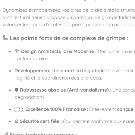
Notre entreprise
Parcours de santé
Nos univers
Dynamisez et modernisez vos aires de loisirs avec la stru
Notre équipe
Mobilier urbain
Nos clients
Stadium Arena
architectural aérien propose un parcours de grimpe tridimen
Accessoires ludiques
Nous rejoindre
Street workout
valoriser les cours d’écoles, les parcs publics urbains ou l
Collectivités
Notre expertise
Surfpark
Établissements scolaires
🦾 Les points forts de ce complexe de grimpe :
Équipements sportifs
Des aires intergénérationnelles de convivial
Réalisations
Architectes, Paysagistes-concepteurs
Des aires de jeux pour tous les enfants
🏗️
Design Architectural & Moderne :
Des lignes minima
Camping et résidences de vacances
Contact
contemporains
.
L’éco-conception de nos jeux
La végétalisation des cours d’école
Développement de la motricité globale :
Un véritable 
Les questions fréquentes
Nos matériaux
l’agilité et la coordination des pré-ados.
Nos fonctions ludiques & sportives
Catalogues
🛡️
Robustesse absolue (Anti-vandalisme) :
Une concep
Nos sols amortissants
dégradations
.
🇫🇷
Excellence 100% Française :
Entièrement
conçue 
⚙️
Sécurité certifiée :
Équipement conforme aux exigen
📐 Fiche technique express :