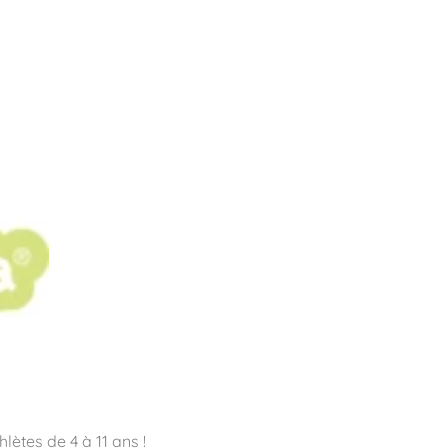
pos
Aires de jeux
Sports & Fitness
Mobilier & acc
quipements sportifs
lètes de 4 à 11 ans !