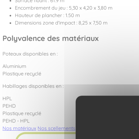
Surface fluant : 61.9 m²
Encombrement du jeu : 5,30 x 4,20 x 3,80 m
Hauteur de plancher : 1.50 m
Dimensions zone d'impact : 8,25 x 7,50 m
Polyvalence des matériaux
Poteaux disponibles en :
Aluminium
Plastique recyclé
Habillages disponibles en :
HPL
PEHD
Plastique recyclé
PEHD - HPL
Nos matériaux
Nos scellements