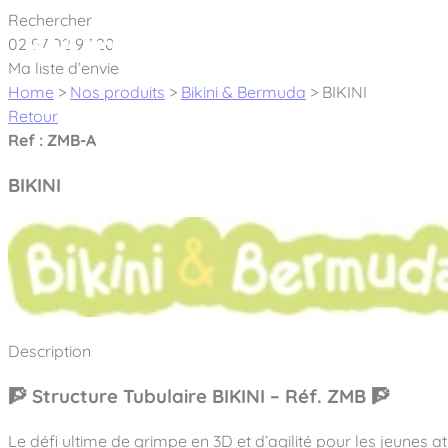
Cookies management panel
Rechercher
02 97 02 97 20
À pro
Ma liste d’envie
Home
>
Nos produits
>
Bikini & Bermuda
>
BIKINI
Retour
Ref : ZMB-A
BIKINI
Créateur et fabricant d’aires de jeux & é
Nos dernières actualités
À propos
Nos engagements
Aires de jeux Bikini & Bermuda®
Description
Notre partenariat avec l’association Rêves de clown
Tous nos jeux
Sport & Fitness Sport&Co®
Nos Garanties
🧗 Structure Tubulaire BIKINI – Réf. ZMB 🧗
Jeux inclusifs
Notre concept
Agrès fitness
Mobilier & accessoires
Le défi ultime de grimpe en 3D et d’agilité pour les jeunes ath
Jeux recyclés