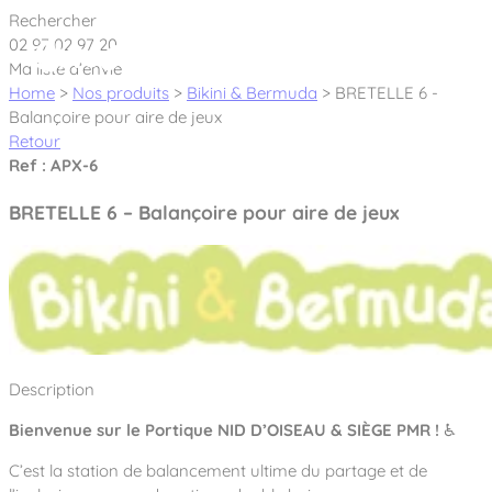
Cookies management panel
Rechercher
02 97 02 97 20
Ma liste d’envie
Home
>
Nos produits
>
Bikini & Bermuda
>
BRETELLE 6 -
Balançoire pour aire de jeux
Retour
Créateur et fabricant d’aires de jeux &
Ref : APX-6
équipements sportifs
BRETELLE 6 – Balançoire pour aire de jeux
Nos dernières actualités
À propos
Nos engagements
Aires de jeux Bikini & Bermuda®
Description
Notre partenariat avec l’association Rêves de clown
Tous nos jeux
Sport & Fitness Sport&Co®
Nos Garanties
Bienvenue sur le Portique NID D’OISEAU & SIÈGE PMR !
♿
Jeux inclusifs
Notre concept
C’est la station de balancement ultime du partage et de
Agrès fitness
Mobilier & accessoires
Jeux recyclés