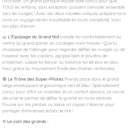
l’inclusion, un grand portique double baie conçu pour que
Notre entreprise
Parcours de santé
Nos univers
TOUS les enfants, sans exception, puissent s’envoler ensemble
Notre équipe
Mobilier urbain
Nos clients
Stadium Arena
vers les nuages ! Avec ses deux nacelles uniques, prépare-toi à
Accessoires ludiques
Nous rejoindre
vivre un voyage aérien inoubliable en toute complicité. Voici
Street workout
Collectivités
Notre expertise
ton plan d’envol :
Surfpark
Établissements scolaires
🧺
L’Équipage du Grand Nid
Installe-toi confortablement au
Équipements sportifs
Des aires intergénérationnelles de convivial
Réalisations
Architectes, Paysagistes-concepteurs
centre du grand panier en cordages noirs tressés ! Que tu
Des aires de jeux pour tous les enfants
choisisses de t’allonger pour regarder défiler les nuages ou de
Camping et résidences de vacances
Contact
L’éco-conception de nos jeux
t’asseoir avec tes copains, agrippe bien le boudins de
protection. Laisse-toi bercer ou balance-toi de plus en plus
La végétalisation des cours d’école
haut grâce au mouvement fluide des chaînes renforcées.
Les questions fréquentes
Nos matériaux
🟢
Le Trône des Super-Pilotes
Prends place dans le grand
Nos fonctions ludiques & sportives
Catalogues
siège enveloppant ergonomique vert et bleu ! Spécialement
Nos sols amortissants
conçu pour offrir un maintien et un confort absolus, ce cocon
sécurisé te permet de défier la gravité en toute sérénité.
Pousse sur tes jambes ou laisse un copain t’élancer pour
partager d’immenses éclats de rire !
⚙️
Le coin des grands :