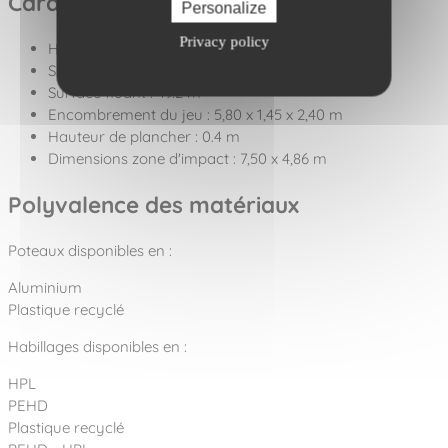
Caractéristiques techniques
Personalize
Privacy policy
Hauteur de chute : 1.2 m
Surface sol souple : 25.8 m²
Surface fluant : 49.2 m²
Encombrement du jeu : 5,80 x 1,45 x 2,40 m
Hauteur de plancher : 0.4 m
Dimensions zone d'impact : 7,50 x 4,86 m
Polyvalence des matériaux
Poteaux disponibles en :
Aluminium
Plastique recyclé
Habillages disponibles en :
HPL
PEHD
Plastique recyclé