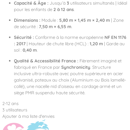
Capacité & Âge :
Jusqu’à
3
utilisateurs simultanés | Idéal
pour les enfants de
2 à 12 ans
.
Dimensions :
Module :
5,80 m × 1,45 m × 2,40 m
| Zone
de sécurité :
7,50 m × 6,55 m
.
Sécurité :
Conforme à la norme européenne
NF EN 1176
: 2017
| Hauteur de chute libre (HCL) :
1,20 m
| Garde au
sol :
0,40 m
.
Qualité & Accessibilité France :
Fièrement imaginé et
fabriqué en France par
Synchronicity
. Structure
inclusive ultra-robuste avec poutre supérieure en acier
galvanisé, poteaux au choix (Aluminium ou Bois lamellé-
collé), une nacelle nid d’oiseau en cordage armé et un
siège PMR suspendu haute sécurité.
2-12 ans
3 utilisateurs
Ajouter à ma liste d'envies