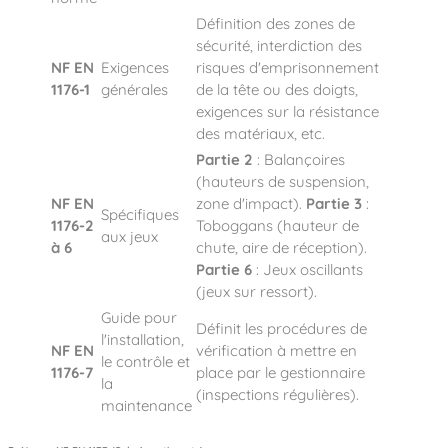
Définition des zones de
sécurité, interdiction des
NF EN
Exigences
risques d'emprisonnement
1176-1
générales
de la tête ou des doigts,
exigences sur la résistance
des matériaux, etc.
Partie 2
: Balançoires
(hauteurs de suspension,
NF EN
zone d'impact).
Partie 3
:
Spécifiques
1176-2
Toboggans (hauteur de
aux jeux
à 6
chute, aire de réception).
Partie 6
: Jeux oscillants
(jeux sur ressort).
Guide pour
Définit les procédures de
l'installation,
NF EN
vérification à mettre en
le contrôle et
1176-7
place par le gestionnaire
la
(inspections régulières).
maintenance