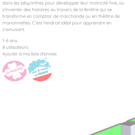
Notre entreprise
dans les labyrinthes pour développer leur motricité fine, ou
Parcours de santé
Nos univers
s’inventer des histoires au travers de la fenêtre qui se
Notre équipe
Mobilier urbain
Nos clients
Stadium Arena
transforme en comptoir de marchande ou en théâtre de
Accessoires ludiques
Nous rejoindre
Street workout
marionnettes. C’est l’endroit idéal pour apprendre en
Collectivités
Notre expertise
s’amusant.
Surfpark
Établissements scolaires
Équipements sportifs
Des aires intergénérationnelles de convivial
1-6 ans
Réalisations
Architectes, Paysagistes-concepteurs
8 utilisateurs
Des aires de jeux pour tous les enfants
Camping et résidences de vacances
Ajouter à ma liste d'envies
Contact
L’éco-conception de nos jeux
La végétalisation des cours d’école
Les questions fréquentes
Nos matériaux
Nos fonctions ludiques & sportives
Catalogues
Nos sols amortissants