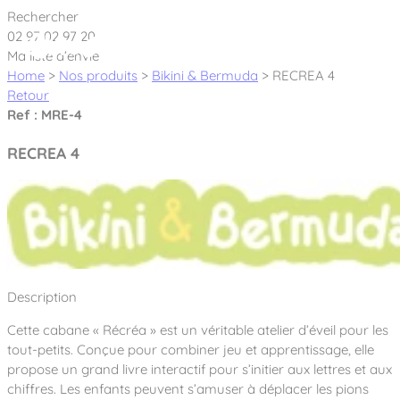
Cookies management panel
Rechercher
02 97 02 97 20
Ma liste d’envie
Home
>
Nos produits
>
Bikini & Bermuda
>
RECREA 4
Retour
Ref : MRE-4
Créateur et fabricant d’aires de jeux &
RECREA 4
équipements sportifs
Nos dernières actualités
À propos
Nos engagements
Description
Aires de jeux Bikini & Bermuda®
Notre partenariat avec l’association Rêves de clown
Cette cabane « Récréa » est un véritable atelier d’éveil pour les
Tous nos jeux
Sport & Fitness Sport&Co®
Nos Garanties
tout-petits. Conçue pour combiner jeu et apprentissage, elle
Jeux inclusifs
propose un grand livre interactif pour s’initier aux lettres et aux
Notre concept
Agrès fitness
chiffres. Les enfants peuvent s’amuser à déplacer les pions
Mobilier & accessoires
Jeux recyclés