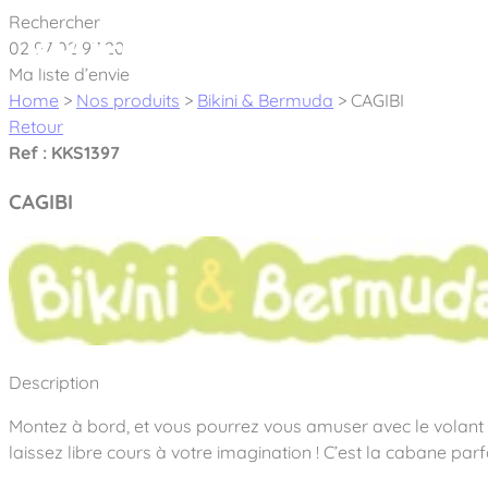
Cookies management panel
Rechercher
02 97 02 97 20
À pro
Ma liste d’envie
Home
>
Nos produits
>
Bikini & Bermuda
>
CAGIBI
Retour
Ref : KKS1397
CAGIBI
Créateur et fabricant d’aires de jeux & é
Nos dernières actualités
À propos
Nos engagements
Aires de jeux Bikini & Bermuda®
Description
Notre partenariat avec l’association Rêves de clown
Tous nos jeux
Sport & Fitness Sport&Co®
Montez à bord, et vous pourrez vous amuser avec le volant 
Nos Garanties
Jeux inclusifs
laissez libre cours à votre imagination ! C’est la cabane pa
Notre concept
Agrès fitness
Mobilier & accessoires
Jeux recyclés