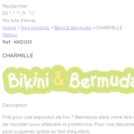
Cookies management panel
Rechercher
02 97 02 97 20
À pro
Ma liste d’envie
Home
>
Nos produits
>
Bikini & Bermuda
>
CHARMILLE
Retour
Ref : KKS1215
CHARMILLE
Créateur et fabricant d’aires de jeux & é
Nos dernières actualités
À propos
Nos engagements
Aires de jeux Bikini & Bermuda®
Description
Notre partenariat avec l’association Rêves de clown
Tous nos jeux
Sport & Fitness Sport&Co®
Prêt pour une explosion de fun ? Bienvenue dans notre Air
Nos Garanties
Jeux inclusifs
de l’escalier pour atteindre la plateforme. Pour une descente
Notre concept
Agrès fitness
Mobilier & accessoires
pont suspendu grâce au filet d’équilibre.
Jeux recyclés