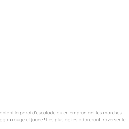
essoires
Contact
Catalogues
montant la paroi d’escalade ou en empruntant les marches
oggan rouge et jaune ! Les plus agiles adoreront traverser le