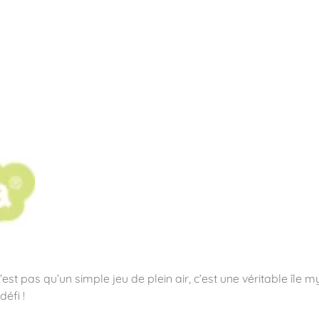
pos
Aires de jeux
Sports & Fitness
Mobilier & acc
quipements sportifs
’est pas qu’un simple jeu de plein air, c’est une véritable île 
éfi !