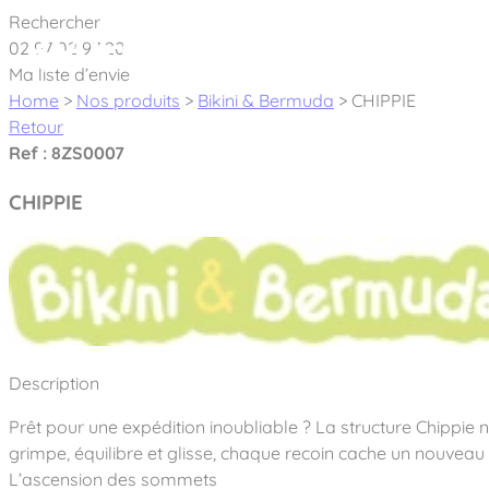
Cookies management panel
Rechercher
02 97 02 97 20
À pro
Ma liste d’envie
Home
>
Nos produits
>
Bikini & Bermuda
>
CHIPPIE
Retour
Ref : 8ZS0007
CHIPPIE
Créateur et fabricant d’aires de jeux & é
Nos dernières actualités
À propos
Nos engagements
Aires de jeux Bikini & Bermuda®
Description
Notre partenariat avec l’association Rêves de clown
Tous nos jeux
Sport & Fitness Sport&Co®
Prêt pour une expédition inoubliable ? La structure Chippie n
Nos Garanties
Jeux inclusifs
grimpe, équilibre et glisse, chaque recoin cache un nouveau d
Notre concept
Agrès fitness
Mobilier & accessoires
L’ascension des sommets
Jeux recyclés