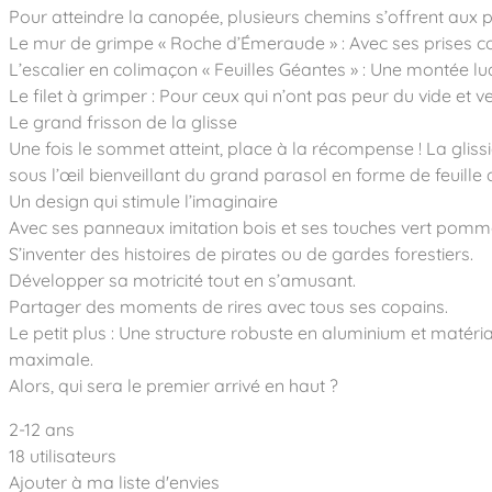
Notre entreprise
Parcours de santé
Pour atteindre la canopée, plusieurs chemins s’offrent aux p
Nos univers
Notre équipe
Mobilier urbain
Le mur de grimpe « Roche d’Émeraude » : Avec ses prises colo
Nos clients
Stadium Arena
L’escalier en colimaçon « Feuilles Géantes » : Une montée lu
Accessoires ludiques
Nous rejoindre
Street workout
Collectivités
Le filet à grimper : Pour ceux qui n’ont pas peur du vide et v
Notre expertise
Surfpark
Le grand frisson de la glisse
Établissements scolaires
Équipements sportifs
Des aires intergénérationnelles de convivial
Une fois le sommet atteint, place à la récompense ! La gliss
Réalisations
Architectes, Paysagistes-concepteurs
sous l’œil bienveillant du grand parasol en forme de feuille 
Des aires de jeux pour tous les enfants
Camping et résidences de vacances
Un design qui stimule l’imaginaire
Contact
L’éco-conception de nos jeux
Avec ses panneaux imitation bois et ses touches vert pomme, l
La végétalisation des cours d’école
S’inventer des histoires de pirates ou de gardes forestiers.
Les questions fréquentes
Nos matériaux
Développer sa motricité tout en s’amusant.
Partager des moments de rires avec tous ses copains.
Nos fonctions ludiques & sportives
Catalogues
Le petit plus : Une structure robuste en aluminium et matéri
Nos sols amortissants
maximale.
Alors, qui sera le premier arrivé en haut ?
2-12 ans
18 utilisateurs
Ajouter à ma liste d'envies