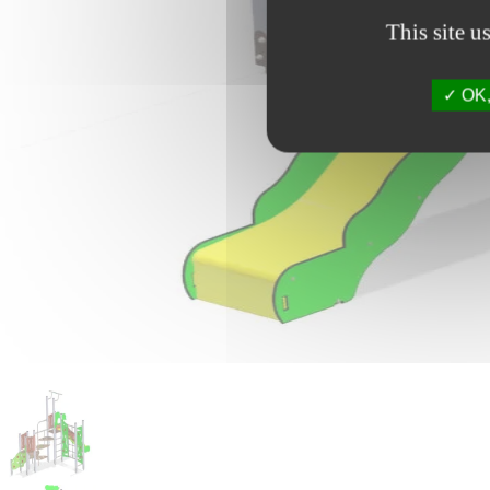
This site u
OK, 