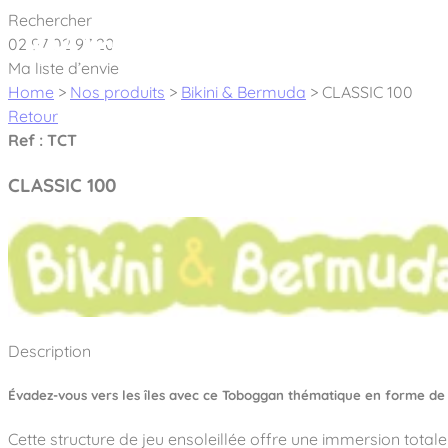
Cookies management panel
Rechercher
02 97 02 97 20
À pro
Ma liste d’envie
Home
>
Nos produits
>
Bikini & Bermuda
>
CLASSIC 100
Retour
Ref : TCT
CLASSIC 100
Créateur et fabricant d’aires de jeux & é
Nos dernières actualités
À propos
Nos engagements
Aires de jeux Bikini & Bermuda®
Description
Notre partenariat avec l’association Rêves de clown
Tous nos jeux
Sport & Fitness Sport&Co®
Nos Garanties
Évadez-vous vers les îles avec ce Toboggan thématique en forme de 
Jeux inclusifs
Notre concept
Agrès fitness
Mobilier & accessoires
Cette structure de jeu ensoleillée offre une immersion tota
Jeux recyclés