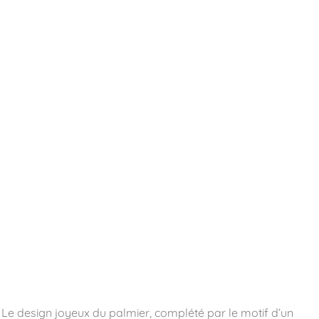
essoires
Contact
Catalogues
. Le design joyeux du palmier, complété par le motif d’un