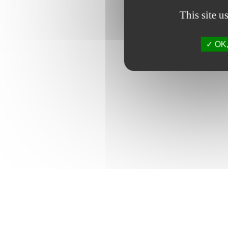
This site u
OK, 