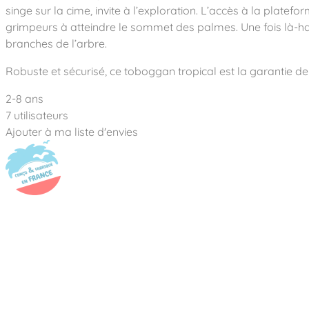
Notre entreprise
singe sur la cime, invite à l’exploration. L’accès à la pla
Parcours de santé
Nos univers
Notre équipe
Mobilier urbain
grimpeurs à atteindre le sommet des palmes. Une fois là-ha
Nos clients
Stadium Arena
branches de l’arbre.
Accessoires ludiques
Nous rejoindre
Street workout
Collectivités
Notre expertise
Robuste et sécurisé, ce toboggan tropical est la garantie d
Surfpark
Établissements scolaires
Équipements sportifs
Des aires intergénérationnelles de convivial
Réalisations
2-8 ans
Architectes, Paysagistes-concepteurs
Des aires de jeux pour tous les enfants
7 utilisateurs
Camping et résidences de vacances
Contact
Ajouter à ma liste d'envies
L’éco-conception de nos jeux
La végétalisation des cours d’école
Les questions fréquentes
Nos matériaux
Nos fonctions ludiques & sportives
Catalogues
Nos sols amortissants