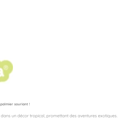
pos
Aires de jeux
Sports & Fitness
Mobilier & acc
quipements sportifs
palmier souriant !
le dans un décor tropical, promettant des aventures exotiques