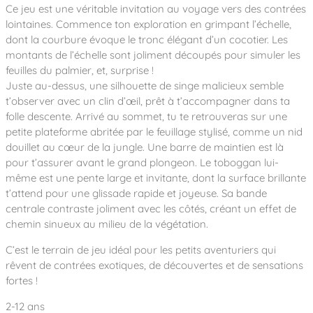
Notre entreprise
Ce jeu est une véritable invitation au voyage vers des contrées
Parcours de santé
Nos univers
Notre équipe
Mobilier urbain
lointaines. Commence ton exploration en grimpant l’échelle,
Nos clients
Stadium Arena
dont la courbure évoque le tronc élégant d’un cocotier. Les
Accessoires ludiques
Nous rejoindre
Street workout
montants de l’échelle sont joliment découpés pour simuler les
Collectivités
Notre expertise
feuilles du palmier, et, surprise !
Surfpark
Établissements scolaires
Juste au-dessus, une silhouette de singe malicieux semble
Équipements sportifs
Des aires intergénérationnelles de convivial
Réalisations
Architectes, Paysagistes-concepteurs
t’observer avec un clin d’œil, prêt à t’accompagner dans ta
Des aires de jeux pour tous les enfants
folle descente. Arrivé au sommet, tu te retrouveras sur une
Camping et résidences de vacances
petite plateforme abritée par le feuillage stylisé, comme un nid
Contact
L’éco-conception de nos jeux
douillet au cœur de la jungle. Une barre de maintien est là
La végétalisation des cours d’école
pour t’assurer avant le grand plongeon. Le toboggan lui-
Les questions fréquentes
Nos matériaux
même est une pente large et invitante, dont la surface brillante
t’attend pour une glissade rapide et joyeuse. Sa bande
Nos fonctions ludiques & sportives
Catalogues
centrale contraste joliment avec les côtés, créant un effet de
Nos sols amortissants
chemin sinueux au milieu de la végétation.
C’est le terrain de jeu idéal pour les petits aventuriers qui
rêvent de contrées exotiques, de découvertes et de sensations
fortes !
2-12 ans