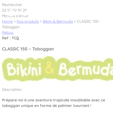
Cookies management panel
Rechercher
02 97 02 97 20
Ma liste d’envie
Home
>
Nos produits
>
Bikini & Bermuda
>
CLASSIC 150 -
Toboggan
Retour
Créateur et fabricant d’aires de jeux &
Ref : TCQ
équipements sportifs
CLASSIC 150 – Toboggan
Nos dernières actualités
À propos
Nos engagements
Aires de jeux Bikini & Bermuda®
Description
Notre partenariat avec l’association Rêves de clown
Tous nos jeux
Sport & Fitness Sport&Co®
Nos Garanties
Prépare-toi à une aventure tropicale inoubliable avec ce
Jeux inclusifs
toboggan unique en forme de palmier luxuriant !
Notre concept
Agrès fitness
Mobilier & accessoires
Jeux recyclés