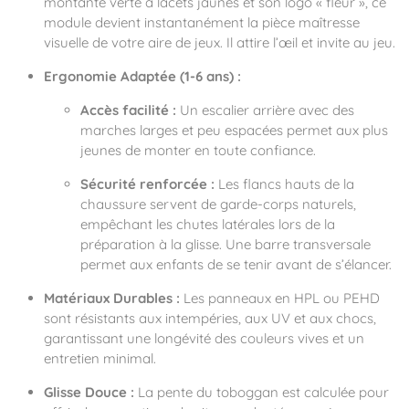
montante verte à lacets jaunes et son logo « fleur », ce
Notre entreprise
Parcours de santé
Nos univers
module devient instantanément la pièce maîtresse
Notre équipe
Mobilier urbain
Nos clients
Stadium Arena
visuelle de votre aire de jeux. Il attire l’œil et invite au jeu.
Accessoires ludiques
Nous rejoindre
Street workout
Collectivités
Ergonomie Adaptée (1-6 ans) :
Notre expertise
Surfpark
Établissements scolaires
Accès facilité :
Un escalier arrière avec des
Équipements sportifs
Des aires intergénérationnelles de convivial
Réalisations
marches larges et peu espacées permet aux plus
Architectes, Paysagistes-concepteurs
Des aires de jeux pour tous les enfants
jeunes de monter en toute confiance.
Camping et résidences de vacances
Contact
L’éco-conception de nos jeux
Sécurité renforcée :
Les flancs hauts de la
La végétalisation des cours d’école
chaussure servent de garde-corps naturels,
Les questions fréquentes
empêchant les chutes latérales lors de la
Nos matériaux
préparation à la glisse. Une barre transversale
Nos fonctions ludiques & sportives
Catalogues
permet aux enfants de se tenir avant de s’élancer.
Nos sols amortissants
Matériaux Durables :
Les panneaux en HPL ou PEHD
sont résistants aux intempéries, aux UV et aux chocs,
garantissant une longévité des couleurs vives et un
entretien minimal.
Glisse Douce :
La pente du toboggan est calculée pour