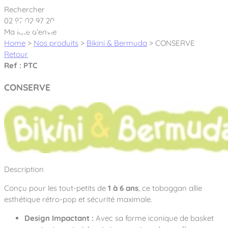
Cookies management panel
Rechercher
02 97 02 97 20
Ma liste d’envie
Home
>
Nos produits
>
Bikini & Bermuda
>
CONSERVE
Retour
Ref : PTC
Créateur et fabricant d’aires de jeux &
CONSERVE
équipements sportifs
Nos dernières actualités
À propos
Nos engagements
Description
Aires de jeux Bikini & Bermuda®
Notre partenariat avec l’association Rêves de clown
Conçu pour les tout-petits de
1 à 6 ans
, ce toboggan allie
Tous nos jeux
Sport & Fitness Sport&Co®
Nos Garanties
esthétique rétro-pop et sécurité maximale.
Jeux inclusifs
Notre concept
Design Impactant :
Avec sa forme iconique de basket
Agrès fitness
Mobilier & accessoires
Jeux recyclés