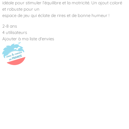
Notre entreprise
idéale pour stimuler l’équilibre et la motricité. Un ajout coloré
Parcours de santé
Nos univers
et robuste pour un
Notre équipe
Mobilier urbain
Nos clients
Stadium Arena
espace de jeu qui éclate de rires et de bonne humeur !
Accessoires ludiques
Nous rejoindre
Street workout
Collectivités
Notre expertise
2-8 ans
Surfpark
4 utilisateurs
Établissements scolaires
Équipements sportifs
Des aires intergénérationnelles de convivial
Ajouter à ma liste d'envies
Réalisations
Architectes, Paysagistes-concepteurs
Des aires de jeux pour tous les enfants
Camping et résidences de vacances
Contact
L’éco-conception de nos jeux
La végétalisation des cours d’école
Les questions fréquentes
Nos matériaux
Nos fonctions ludiques & sportives
Catalogues
Nos sols amortissants