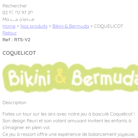
Cookies management panel
Rechercher
02 97 02 97 20
Ma liste d’envie
Home
>
Nos produits
>
Bikini & Bermuda
>
COQUELICOT
Retour
Ref : RTS-V2
Créateur et fabricant d’aires de jeux &
COQUELICOT
équipements sportifs
Nos dernières actualités
À propos
Nos engagements
Description
Aires de jeux Bikini & Bermuda®
Notre partenariat avec l’association Rêves de clown
Faites un tour sur les airs avec notre jeu à bascule Coquelicot !
Tous nos jeux
Sport & Fitness Sport&Co®
Nos Garanties
Son design fleuri et son volant amusant invitent les enfants à
Jeux inclusifs
s’imaginer en plein vol.
Notre concept
Agrès fitness
Ce jeu à ressort offre une expérience de balancement joyeuse,
Mobilier & accessoires
Jeux recyclés